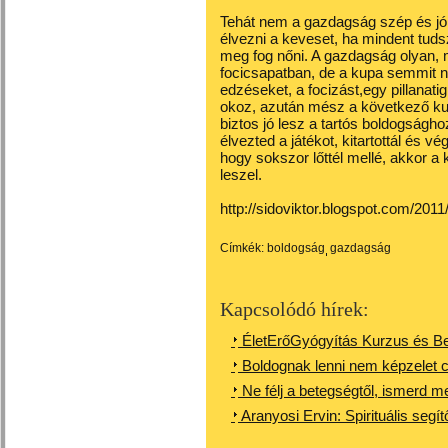
Tehát nem a gazdagság szép és jó
élvezni a keveset, ha mindent tudsz
meg fog nőni. A gazdagság olyan, 
focicsapatban, de a kupa semmit n
edzéseket, a focizást,egy pillanati
okoz, azután mész a következő kup
biztos jó lesz a tartós boldogsághoz
élvezted a játékot, kitartottál és vé
hogy sokszor lőttél mellé, akkor a 
leszel.
http://sidoviktor.blogspot.com/20
Címkék:
boldogság
gazdagság
Kapcsolódó hírek:
ÉletErőGyógyítás Kurzus és B
Boldognak lenni nem képzelet 
Ne félj a betegségtől, ismerd m
Aranyosi Ervin: Spirituális segít