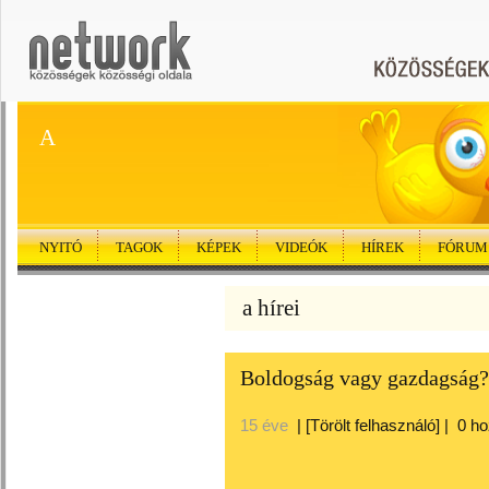
A
NYITÓ
TAGOK
KÉPEK
VIDEÓK
HÍREK
FÓRUM
a hírei
Boldogság vagy gazdagság?
15 éve
|
[Törölt felhasználó]
|
0 h