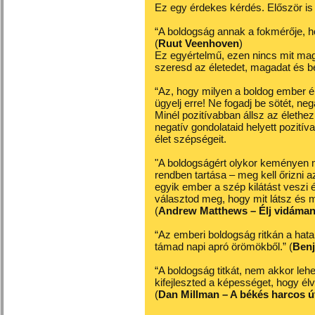
Ez egy érdekes kérdés. Először is
“A boldogság annak a fokmérője, h
(
Ruut Veenhoven
)
Ez egyértelmű, ezen nincs mit mag
szeresd az életedet, magadat és 
“Az, hogy milyen a boldog ember él
ügyelj erre! Ne fogadj be sötét, neg
Minél pozitívabban állsz az élethez
negatív gondolataid helyett pozitív
élet szépségeit.
"A boldogságért olykor keményen m
rendben tartása – meg kell őrizni a
egyik ember a szép kilátást veszi 
választod meg, hogy mit látsz és m
(
Andrew Matthews – Élj vidáman
“Az emberi boldogság ritkán a ha
támad napi apró örömökből.” (
Benj
“A boldogság titkát, nem akkor leh
kifejleszted a képességet, hogy él
(
Dan Millman – A békés harcos ú