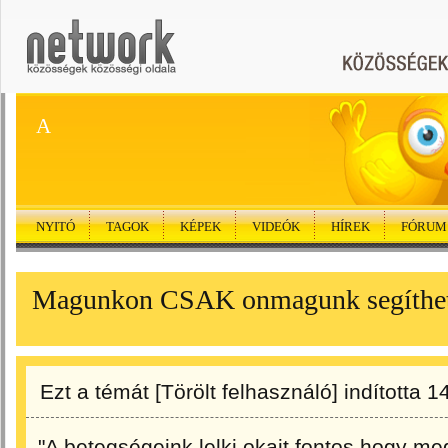
A
NYITÓ
TAGOK
KÉPEK
VIDEÓK
HÍREK
FÓRUM
Magunkon CSAK onmagunk segíthe
Ezt a témát
[Törölt felhasználó]
indította
1
"A betegségeink lelki okait fontos hogy me