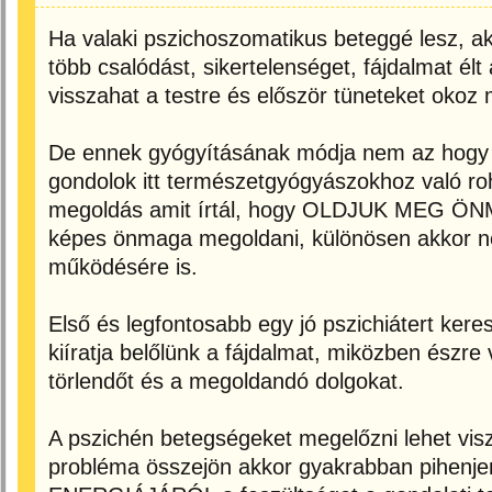
Ha valaki pszichoszomatikus beteggé lesz, ak
több csalódást, sikertelenséget, fájdalmat élt 
visszahat a testre és először tüneteket oko
De ennek gyógyításának módja nem az hogy 
gondolok itt természetgyógyászokhoz való ro
megoldás amit írtál, hogy OLDJUK MEG Ö
képes önmaga megoldani, különösen akkor ne
működésére is.
Első és legfontosabb egy jó pszichiátert keresn
kiíratja belőlünk a fájdalmat, miközben észre 
törlendőt és a megoldandó dolgokat.
A pszichén betegségeket megelőzni lehet visz
probléma összejön akkor gyakrabban pihenj