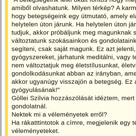
amiből olvashatunk. Milyen térkép? A karm
hogy betegségeink egy útmutató, amely elá
helytelen úton járunk. Ha helytelen úton jár
tudjuk, akkor próbáljunk meg magunknak s
változtatunk szokásainkon és gondolatain
segíteni, csak saját magunk. Ez azt jelent
gyógyszereket, járhatunk meditálni, vagy
nem változtatjuk meg életstílusunkat, életv
gondolkodásunkat abban az irányban, amer
akkor ugyanúgy visszajön a betegség. Ez 
gyógyulásának!"
Göllei Szilvia hozzászólását idéztem, mert
gondolatnál.
Nektek mi a véleményetek erről?
Ha rákatttintotok a címre, megjelenik egy t
véleményeteket.