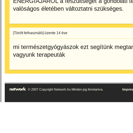
ENERGIÁJÁRÓL a feszültséget a gondolati t
valóságos életében változtatni szükséges.
[Törölt felhasználó]
üzente
14 éve
mi természetgyógyászok ezt segítünk megtan
vagyunk terapeuták
© 2007 Copyright Network.hu Minden jog fenntartva.
Impre