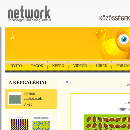
A
NYITÓ
TAGOK
KÉPEK
VIDEÓK
HÍREK
FÓRUM
A KÉPGALÉRIÁI
Di
Optikai
csalódások
7 kép