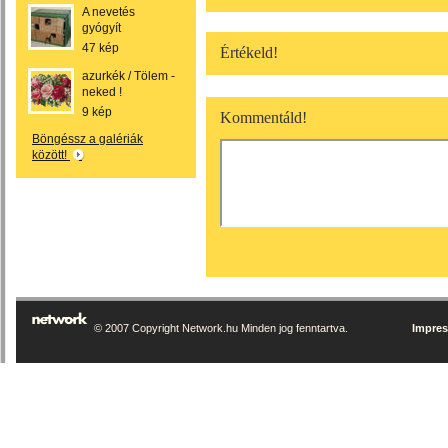
A nevetés
gyógyít
47 kép
Értékeld!
azurkék / Tölem -
neked !
9 kép
Kommentáld!
Böngéssz a galériák
között!
© 2007 Copyright Network.hu Minden jog fenntartva.
Impre