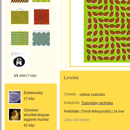
1/1
oldal (7 kép)
Levelek
Érdekesség
Címkék:
optikai csalódás
27 kép
Kategória:
Tudomány, technika
Örömmel
Feltöltötte:
[Törölt felhasználó]
|
16 éve
készített tárgyak-
tagjaink munkái
Látta 104 ember.
62 kép