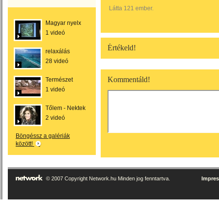
Látta 121 ember.
Magyar nyelx
1 videó
Értékeld!
relaxálás
28 videó
Kommentáld!
Természet
1 videó
Tőlem - Nektek
2 videó
Böngéssz a galériák
között!
© 2007 Copyright Network.hu Minden jog fenntartva.
Impre