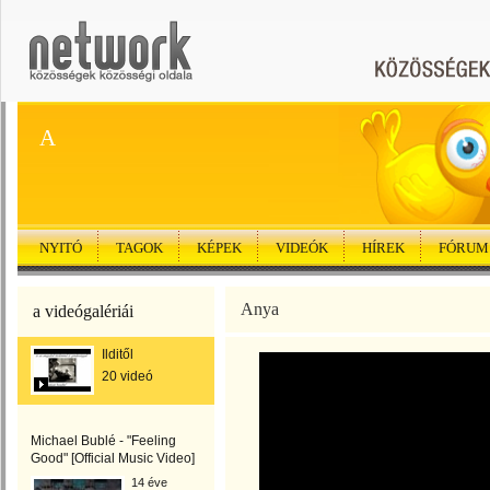
A
NYITÓ
TAGOK
KÉPEK
VIDEÓK
HÍREK
FÓRUM
Anya
a videógalériái
Ilditől
20 videó
Michael Bublé - "Feeling
Good" [Official Music Video]
14 éve