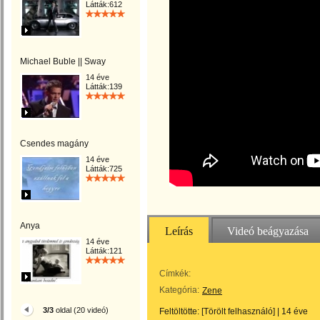
Látták:612
Michael Buble || Sway
14 éve
Látták:139
Csendes magány
14 éve
Látták:725
Anya
Leírás
Videó beágyazása
14 éve
Látták:121
Címkék:
Kategória:
Zene
3/3
oldal (20 videó)
Feltöltötte:
[Törölt felhasználó]
|
14 éve