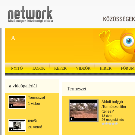
A
NYITÓ
TAGOK
KÉPEK
VIDEÓK
HÍREK
FÓRUM
a videógalériái
Természet
Természet
Áldott bolygó
1 videó
/Természet film
(teljes)/
13 éve
26 megtekintés
Ilditől
20 videó