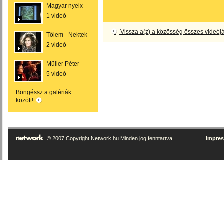
Magyar nyelx
1 videó
Vissza a(z) a közösség összes videój
Tőlem - Nektek
2 videó
Müller Péter
5 videó
Böngéssz a galériák
között!
© 2007 Copyright Network.hu Minden jog fenntartva.
Impre