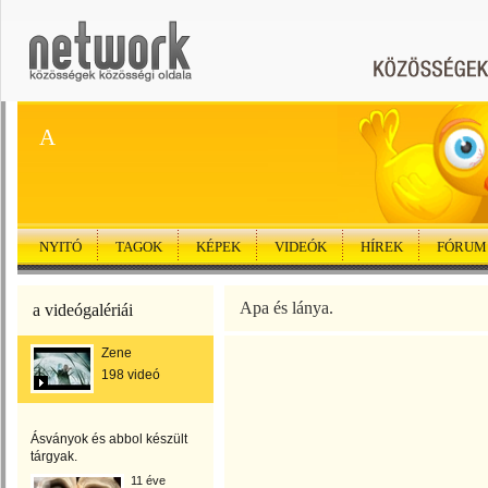
A
NYITÓ
TAGOK
KÉPEK
VIDEÓK
HÍREK
FÓRUM
Apa és lánya.
a videógalériái
Zene
198 videó
Ásványok és abbol készült
tárgyak.
11 éve