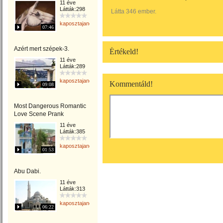
11 éve
Látták:298
Látta 346 ember.
kaposztajanos
07:46
Azért mert szépek-3.
Értékeld!
11 éve
Látták:289
kaposztajanos
Kommentáld!
09:08
Most Dangerous Romantic
Love Scene Prank
11 éve
Látták:385
kaposztajanos
01:53
Abu Dabi.
11 éve
Látták:313
kaposztajanos
06:22