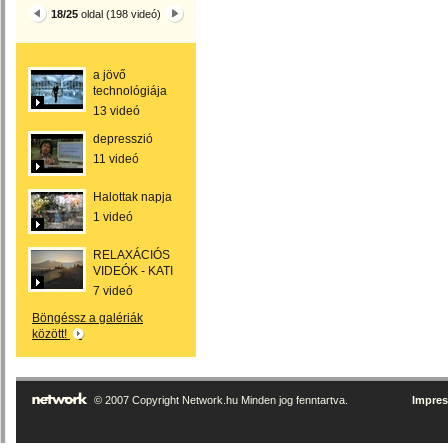
18/25
oldal (198 videó)
a jövő
technológiája
13 videó
depresszió
11 videó
Halottak napja
1 videó
RELAXÁCIÓS
VIDEÓK - KATI
7 videó
Böngéssz a galériák
között!
© 2007 Copyright Network.hu Minden jog fenntartva.
Impre