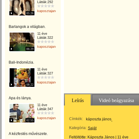
Látták:292
kaposztajanos
05:26
Barlangok a világban.
11 éve
Látták:322
kaposztajanos
06:29
Bali-Indonézia.
11 éve
Látták:327
kaposztajanos
08:22
Apa és lánya.
Leírás
Videó beágyazása
11 éve
Látták:347
kaposztajanos
Címkék:
káposzta jános
02:55
Kategória:
Saját
A kézfestés művészete.
Feltöltötte:
Káposzta János
|
11 éve