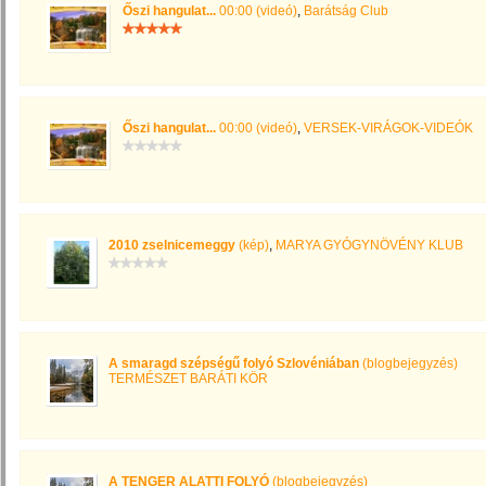
Őszi hangulat...
00:00 (videó)
,
Barátság Club
Őszi hangulat...
00:00 (videó)
,
VERSEK-VIRÁGOK-VIDEÓK
2010 zselnicemeggy
(kép)
,
MARYA GYÓGYNÖVÉNY KLUB
A smaragd szépségű folyó Szlovéniában
(blogbejegyzés)
TERMÉSZET BARÁTI KÖR
A TENGER ALATTI FOLYÓ
(blogbejegyzés)