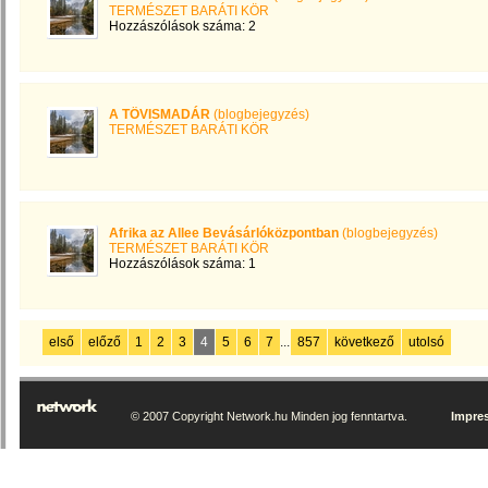
TERMÉSZET BARÁTI KÖR
Hozzászólások száma: 2
A TÖVISMADÁR
(blogbejegyzés)
TERMÉSZET BARÁTI KÖR
Afrika az Allee Bevásárlóközpontban
(blogbejegyzés)
TERMÉSZET BARÁTI KÖR
Hozzászólások száma: 1
első
előző
1
2
3
4
5
6
7
...
857
következő
utolsó
© 2007 Copyright Network.hu Minden jog fenntartva.
Impre