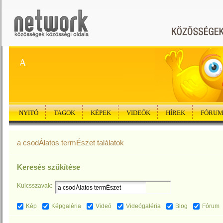
A
NYITÓ
TAGOK
KÉPEK
VIDEÓK
HÍREK
FÓRU
a csodÁlatos termÉszet találatok
Keresés szűkítése
Kulcsszavak:
Kép
Képgaléria
Videó
Videógaléria
Blog
Fórum