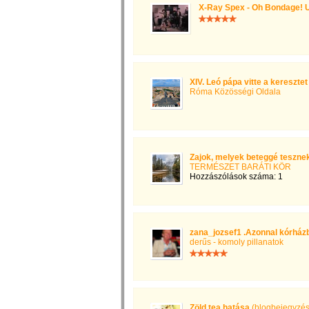
X-Ray Spex - Oh Bondage! 
XIV. Leó pápa vitte a kereszt
Róma Közösségi Oldala
Zajok, melyek beteggé teszne
TERMÉSZET BARÁTI KÖR
Hozzászólások száma: 1
zana_jozsef1 .Azonnal kórházb
derűs - komoly pillanatok
Zöld tea hatása
(blogbejegyzés