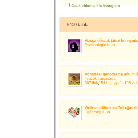
Csak ebben a közösségben
5400 találat
Vizsgaidőszak játszi könnyed
Pszichológia Klub
Vöröstea+ganoderma
(fórum t
Teázók Társasága
387 link
,
154 bejegyzés
,
105 vid
Wellness-kisokos: Téli újjászü
Egészség Klub