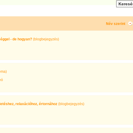
Név szerint
séggel - de hogyan?
(blogbejegyzés)
éma)
eó
letéshez, relaxációhoz, értornához
(blogbejegyzés)