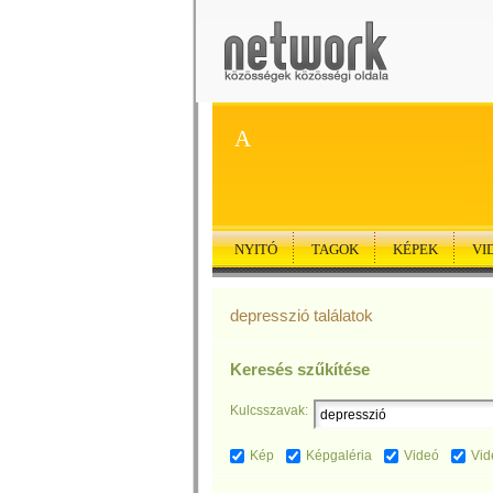
A
NYITÓ
TAGOK
KÉPEK
VI
depresszió találatok
Keresés szűkítése
Kulcsszavak:
Kép
Képgaléria
Videó
Vid