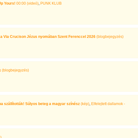
Up Yours!
00:00 (videó)
,
PUNK KLUB
et a Via Crucison Jézus nyomában Szent Ferenccel 2026
(blogbejegyzés)
k
(blogbejegyzés)
a szállították! Súlyos beteg a magyar színész
(kép)
,
Elfelejtett dallamok -
)