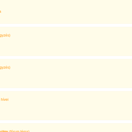
a
gyzés)
gyzés)
 hívei
völgy
(fórum téma)