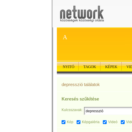
A
NYITÓ
TAGOK
KÉPEK
VI
depresszió találatok
Keresés szűkítése
Kulcsszavak:
Kép
Képgaléria
Videó
Vid