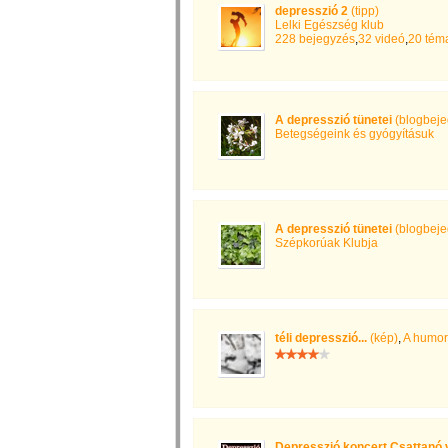
depresszió 2
(tipp)
Lelki Egészség klub
228 bejegyzés
,
32 videó
,
20 tém
A depresszió tünetei
(blogbeje
Betegségeink és gyógyításuk
A depresszió tünetei
(blogbeje
Szépkorúak Klubja
téli depresszió...
(kép)
,
A humor
Depresszió koncert Csattanó 