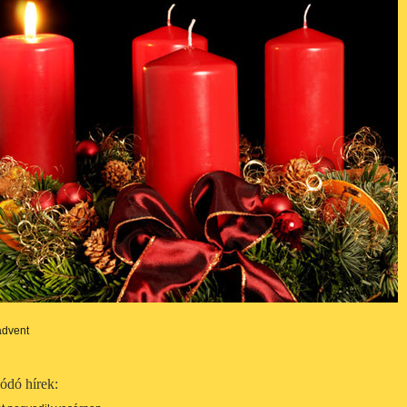
advent
ódó hírek: