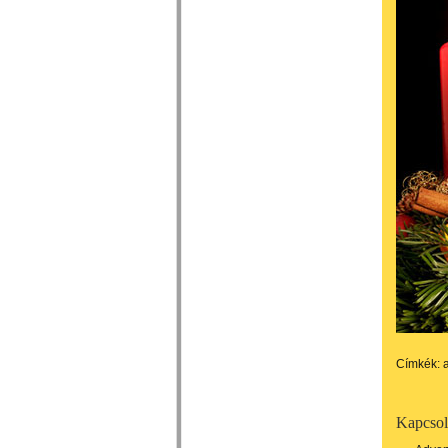
Címkék:
Kapcsol