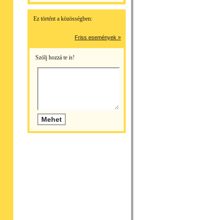
Ez történt a közösségben:
Friss események »
Szólj hozzá te is!