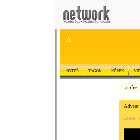
A
NYITÓ
TAGOK
KÉPEK
VI
a hírei
Advent 
14 éve
|