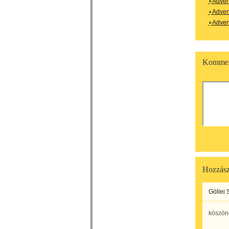
Adven
Adven
Adven
Kommen
Hozzász
Göllei 
köszönö