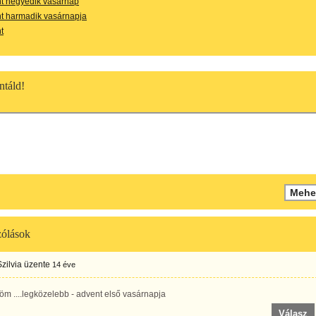
t negyedik vasárnap
t harmadik vasárnapja
t
táld!
ólások
Szilvia
üzente
14 éve
m ....legközelebb - advent első vasárnapja
Válasz