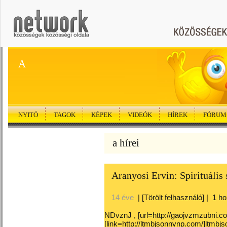
A
NYITÓ
TAGOK
KÉPEK
VIDEÓK
HÍREK
FÓRUM
a hírei
Aranyosi Ervin: Spirituális 
14 éve
|
[Törölt felhasználó]
|
1 h
NDvznJ , [url=http://gaojvzmzubni.co
[link=http://ltmbjsonnynp.com/]ltmbjs