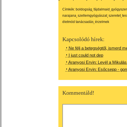
Címkék:
boldogság
fájdalmaid
gyógyszer
narajana
szellemgyógyászat
szeretet
tes
életmód tanácsadás
érzelmek
Kapcsolódó hírek:
Ne félj a betegségtől, ismerd m
I just could not dep
Aranyosi Ervin: Levél a Mikulás
Aranyosi Ervin: Esőcsepp - gon
Kommentáld!