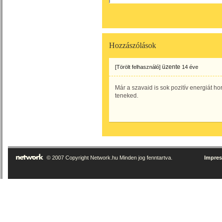
Hozzászólások
üzente
[Törölt felhasználó]
14 éve
Már a szavaid is sok pozitív energiát h
teneked.
© 2007 Copyright Network.hu Minden jog fenntartva.
Impre