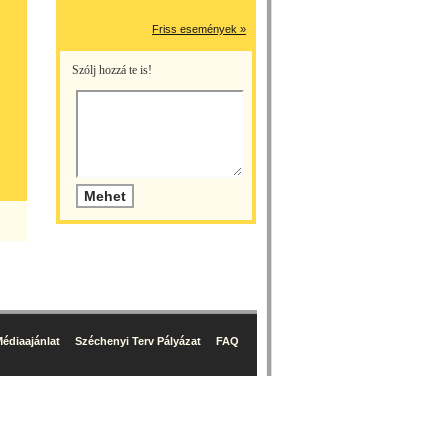
Friss események »
Szólj hozzá te is!
édiaajánlat
Széchenyi Terv Pályázat
FAQ