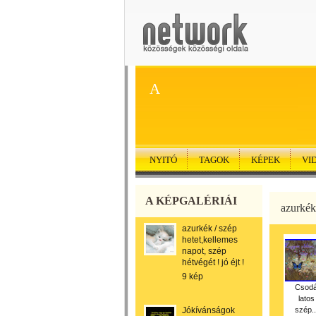
A
NYITÓ
TAGOK
KÉPEK
VI
A KÉPGALÉRIÁI
azurkék 
azurkék / szép
hetet,kellemes
napot, szép
hétvégét ! jó éjt !
9 kép
Csod
latos
Jókívánságok
szép..