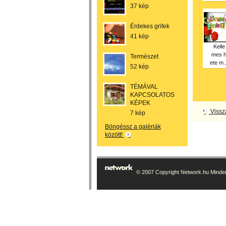
37 kép
Érdekes grifek
41 kép
Kelle
mes 
Természet
ete m..
52 kép
TÉMÁVAL
KAPCSOLATOS
KÉPEK
Vissz
7 kép
Böngéssz a galériák
között!
© 2007 Copyright Network.hu Minden 