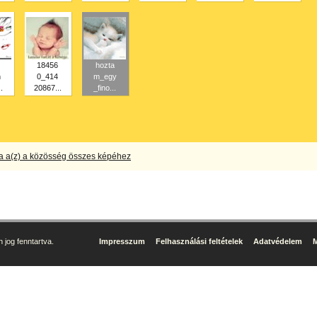
18456
hozta
h
0_414
m_egy
.
20867...
_fino...
a a(z) a közösség összes képéhez
jog fenntartva.
Impresszum
Felhasználási feltételek
Adatvédelem
M