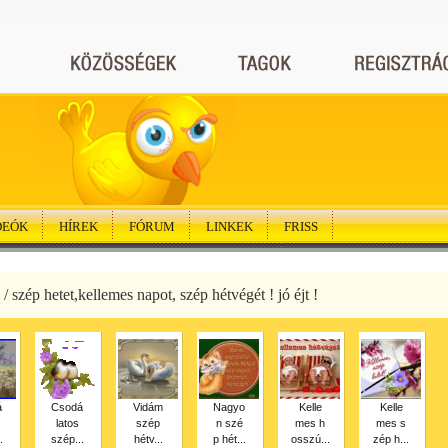
DEÓK
HÍREK
FÓRUM
LINKEK
FRISS
/ szép hetet,kellemes napot, szép hétvégét ! jó éjt !
á
Csodá
Vidám
Nagyo
Kelle
Kelle
latos
szép
n szé
mes h
mes s
.
szép...
hétv...
p hét...
osszú...
zép h...