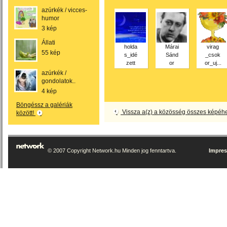
azúrkék / vicces-
humor
3 kép
Állati
holda
Márai
virag
55 kép
s_idé
Sánd
_csok
zett
or
or_uj...
azúrkék /
gondolatok..
4 kép
Böngéssz a galériák
Vissza a(z) a közösség összes képéh
között!
© 2007 Copyright Network.hu Minden jog fenntartva.
Impre