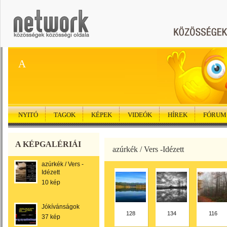
A
NYITÓ
TAGOK
KÉPEK
VIDEÓK
HÍREK
FÓRUM
A KÉPGALÉRIÁI
azúrkék / Vers -Idézett
azúrkék / Vers -
Idézett
10 kép
Jókívánságok
128
134
116
37 kép