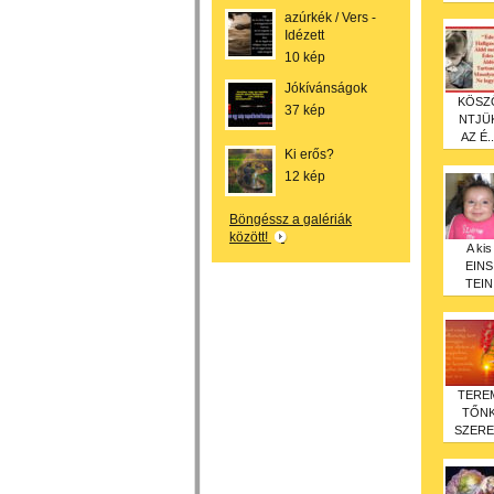
azúrkék / Vers -
Idézett
10 kép
Jókívánságok
KÖSZ
37 kép
NTJÜ
AZ É..
Ki erős?
12 kép
Böngéssz a galériák
között!
A kis
EINS
TEIN
TERE
TŐN
SZERE.