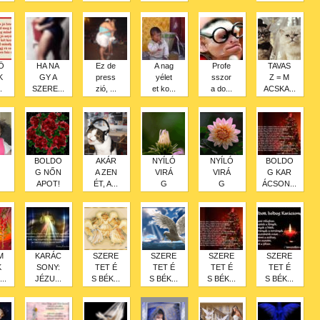
Ö
HA NA
Ez de
A nag
Profe
TAVAS
K
GY A
press
yélet
sszor
Z = M
.
SZERE...
zió, ...
et ko...
a do...
ACSKA...
BOLDO
AKÁR
NYÍLÓ
NYÍLÓ
BOLDO
G NŐN
A ZEN
VIRÁ
VIRÁ
G KAR
APOT!
ÉT, A...
G
G
ÁCSON...
M
KARÁC
SZERE
SZERE
SZERE
SZERE
K
SONY:
TET É
TET É
TET É
TET É
..
JÉZU...
S BÉK...
S BÉK...
S BÉK...
S BÉK...