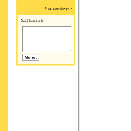
Friss események »
Szólj hozzá te is!