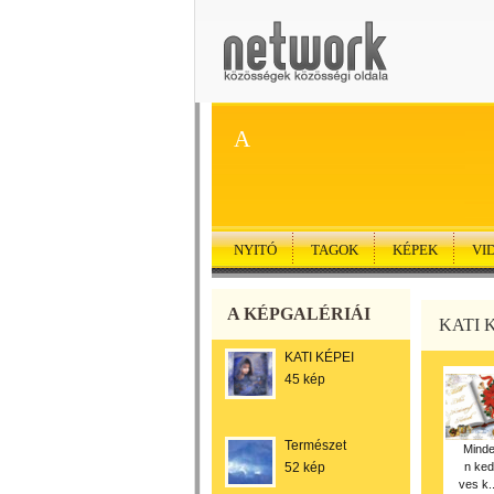
A
NYITÓ
TAGOK
KÉPEK
VI
A KÉPGALÉRIÁI
KATI 
KATI KÉPEI
45 kép
Természet
Mind
52 kép
n ked
ves k..