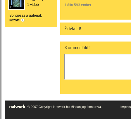
1 videó
Látta 593 ember.
Böngéssz a galériák
között!
Értékeld!
Kommentáld!
© 2007 Copyright Network.hu Minden jog fenntartva.
Impre