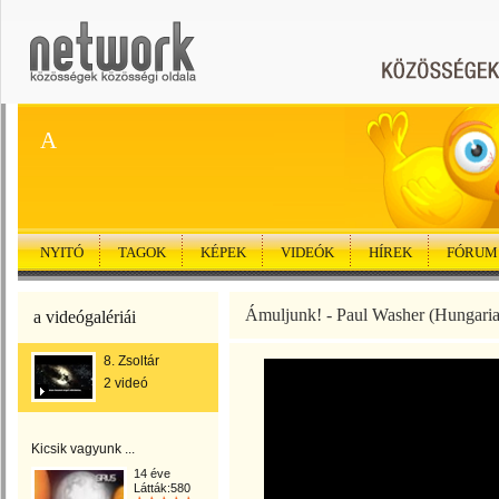
A
NYITÓ
TAGOK
KÉPEK
VIDEÓK
HÍREK
FÓRUM
Ámuljunk! - Paul Washer (Hungari
a videógalériái
8. Zsoltár
2 videó
Kicsik vagyunk ...
14 éve
Látták:580