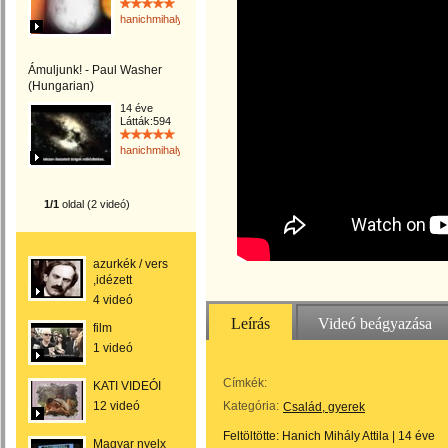
hanichmihalyattila
Ámuljunk! - Paul Washer
(Hungarian)
14 éve
Látták:594
hanichmihalyattila
1/1
oldal (2 videó)
azurkék / vers
,idézett
4 videó
Leírás
Videó beágyazása
film
1 videó
Címkék:
KATI VIDEÓI
12 videó
Kategória:
Család, gyerek
Feltöltötte:
Hanich Mihály Attila
|
14 éve
Magyar nyelx