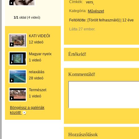
Címkék:
vers
Kategória:
Művészet
1/1
oldal (4 videó)
Feltöltötte:
[Törölt felhasználó]
|
12 éve
Látta 27 ember.
KATI VIDEÓI
12 videó
Értékeld!
Magyar nyelx
1 videó
relaxálás
Kommentáld!
28 videó
Természet
1 videó
Böngéssz a galériák
között!
Hozzászólások