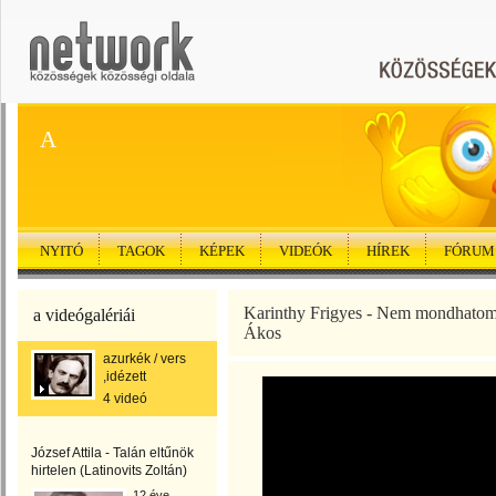
A
NYITÓ
TAGOK
KÉPEK
VIDEÓK
HÍREK
FÓRUM
Karinthy Frigyes - Nem mondhatom 
a videógalériái
Ákos
azurkék / vers
,idézett
4 videó
József Attila - Talán eltűnök
hirtelen (Latinovits Zoltán)
12 éve