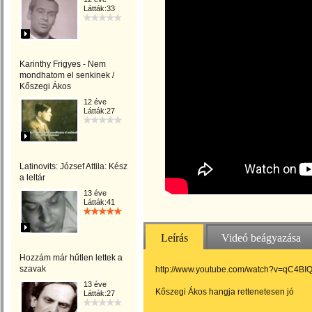
Látták:33
Karinthy Frigyes - Nem
mondhatom el senkinek /
Kőszegi Ákos
12 éve
Látták:27
Latinovits: József Attila: Kész
a leltár
13 éve
Látták:41
Leírás
Videó beágyazása
Hozzám már hűtlen lettek a
szavak
http://www.youtube.com/watch?v=qC4B
13 éve
Kőszegi Ákos hangja rettenetesen jó
Látták:27