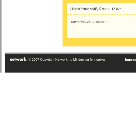
üzente
[Törölt felhasználó]
12 éve
Egyik kedvenc versem.
© 2007 Copyright Network.hu Minden jog fenntartva.
Impre