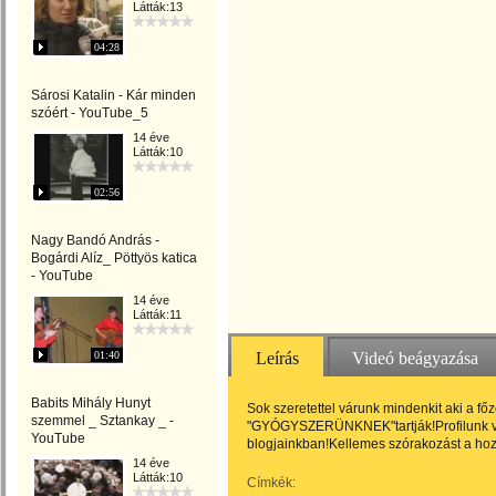
Látták:13
04:28
Sárosi Katalin - Kár minden
szóért - YouTube_5
14 éve
Látták:10
02:56
Nagy Bandó András -
Bogárdi Alíz_ Pöttyös katica
- YouTube
14 éve
Látták:11
01:40
Leírás
Videó beágyazása
Babits Mihály Hunyt
Sok szeretettel várunk mindenkit aki a f
szemmel _ Sztankay _ -
"GYÓGYSZERÜNKNEK"tartják!Profilunk vid
YouTube
blogjainkban!Kellemes szórakozást a ho
14 éve
Látták:10
Címkék: