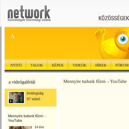
A
NYITÓ
TAGOK
KÉPEK
VIDEÓK
HÍREK
FÓRUM
Mennyire tudunk főzni- - YouTube
a videógalériái
boldogság
97 videó
Mennyire tudunk főzni- -
YouTube
14 éve