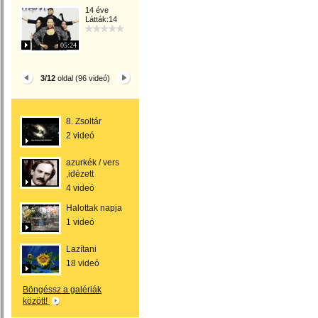
14 éve
Látták:14
05:24
3/12
oldal (96 videó)
8. Zsoltár
2 videó
azurkék / vers
,idézett
4 videó
Halottak napja
1 videó
Lazítani
18 videó
Böngéssz a galériák
között!