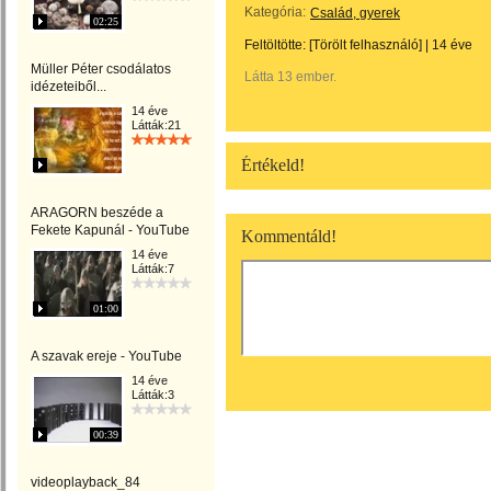
Kategória:
Család, gyerek
02:25
Feltöltötte:
[Törölt felhasználó]
|
14 éve
Müller Péter csodálatos
Látta 13 ember.
idézeteiből...
14 éve
Látták:21
Értékeld!
ARAGORN beszéde a
Fekete Kapunál - YouTube
Kommentáld!
14 éve
Látták:7
01:00
A szavak ereje - YouTube
14 éve
Látták:3
00:39
videoplayback_84