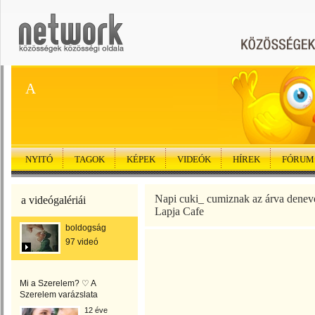
A
NYITÓ
TAGOK
KÉPEK
VIDEÓK
HÍREK
FÓRUM
Napi cuki_ cumiznak az árva denev
a videógalériái
Lapja Cafe
boldogság
97 videó
Mi a Szerelem? ♡ A
Szerelem varázslata
12 éve