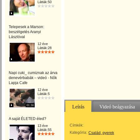
Látták:50
Telepesek a Marson:
beszélgetés Aranyi
Lászlóval
12 éve
Látták:28
Napi cuki_ cumiznak az árva
denevérbabák – videó - Nők
Lapja Cafe
12 éve
Látták:5
01:30
Leírás
Videó beágyazása
A saját ÉLETED éled?
Címkék:
13 éve
Látták:55
Kategória:
Család, gyerek