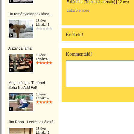
Feltöltötte:
[Törölt felhasználó]
|
12 éve
Látta 5 ember.
Ha reménytelennek látod...
13 éve
Látták:43
Értékeld!
A szív dallamai
Kommentáld!
13 éve
Látták:48
Megható Igaz Történet -
Soha Ne Add Fel!
13 éve
Látták:67
Jim Rohn - Leckék az életről
13 éve
Látták:42