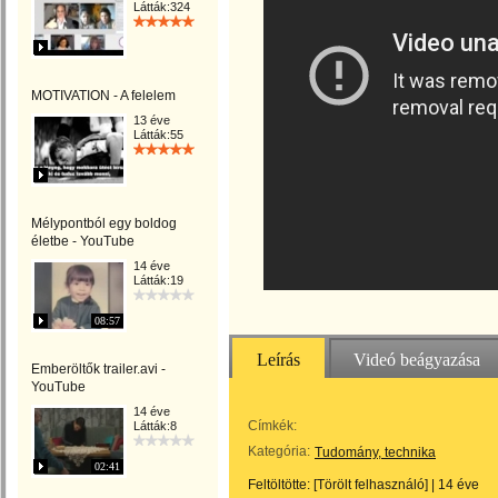
Látták:324
MOTIVATION - A felelem
13 éve
Látták:55
Mélypontból egy boldog
életbe - YouTube
14 éve
Látták:19
08:57
Leírás
Videó beágyazása
Emberöltők trailer.avi -
YouTube
14 éve
Címkék:
Látták:8
Kategória:
Tudomány, technika
02:41
Feltöltötte:
[Törölt felhasználó]
|
14 éve