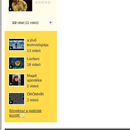
1/2
oldal (11 videó)
a jövő
technológiája
13 videó
Lazítani
18 videó
Magdi
ajándéka
2 videó
ÖRÖMHÍR
2 videó
Böngéssz a galériák
között!