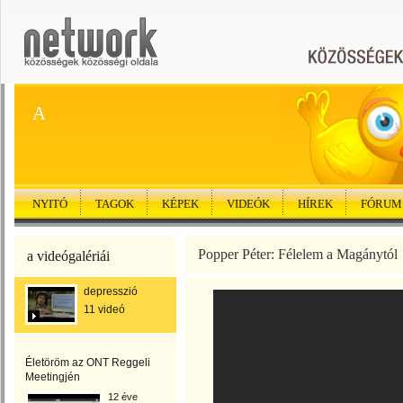
A
NYITÓ
TAGOK
KÉPEK
VIDEÓK
HÍREK
FÓRUM
Popper Péter: Félelem a Magánytól
a videógalériái
depresszió
11 videó
Életöröm az ONT Reggeli
Meetingjén
12 éve