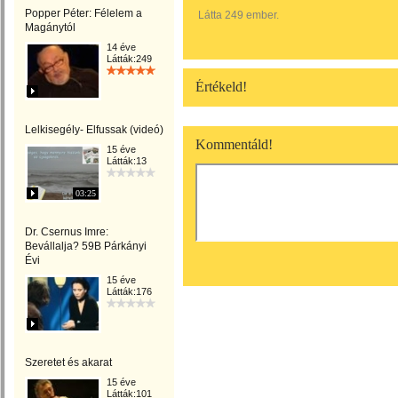
Popper Péter: Félelem a
Látta 249 ember.
Magánytól
14 éve
Látták:249
Értékeld!
Lelkisegély- Elfussak (videó)
Kommentáld!
15 éve
Látták:13
03:25
Dr. Csernus Imre:
Bevállalja? 59B Párkányi
Évi
15 éve
Látták:176
Szeretet és akarat
15 éve
Látták:101