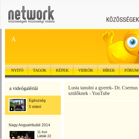
A
NYITÓ
TAGOK
KÉPEK
VIDEÓK
HÍREK
FÓRUM
Lusta tanulni a gyerek- Dr. Csernus 
a videógalériái
szülőknek - YouTube
Egészség
5 videó
Nagy Angyalrituálé 2014
11 éve
Látták:22