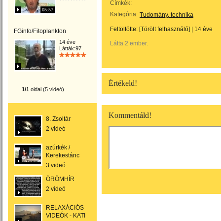
Címkék:
05:57
Kategória:
Tudomány, technika
Feltöltötte:
[Törölt felhasználó]
|
14 éve
FGinfo/Fitoplankton
14 éve
Látta 2 ember.
Látták:97
Értékeld!
1/1
oldal (5 videó)
Kommentáld!
8. Zsoltár
2 videó
azúrkék /
Kerekestánc
3 videó
ÖRÖMHÍR
2 videó
RELAXÁCIÓS
VIDEÓK - KATI