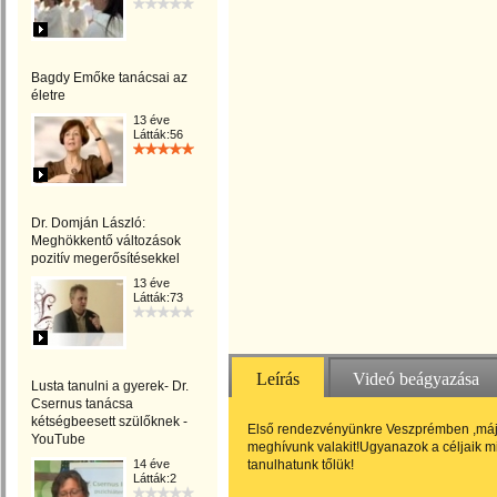
Bagdy Emőke tanácsai az
életre
13 éve
Látták:56
Dr. Domján László:
Meghökkentő változások
pozitív megerősítésekkel
13 éve
Látták:73
Leírás
Videó beágyazása
Lusta tanulni a gyerek- Dr.
Csernus tanácsa
kétségbeesett szülőknek -
Első rendezvényünkre Veszprémben ,máju
YouTube
meghívunk valakit!Ugyanazok a céljaik m
14 éve
tanulhatunk tőlük!
Látták:2