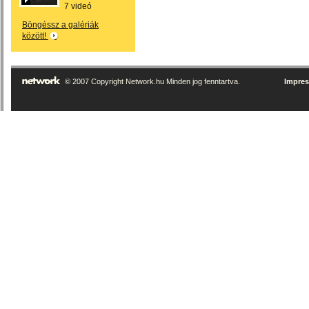
7 videó
Böngéssz a galériák
között!
© 2007 Copyright Network.hu Minden jog fenntartva.
Impre