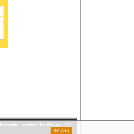
édiaajánlat
Széchenyi Terv Pályázat
FAQ
Rendben