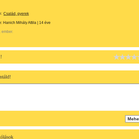
a:
Család, gyerek
te:
Hanich Mihály Attila
|
14 éve
1 ember.
!
táld!
ólások