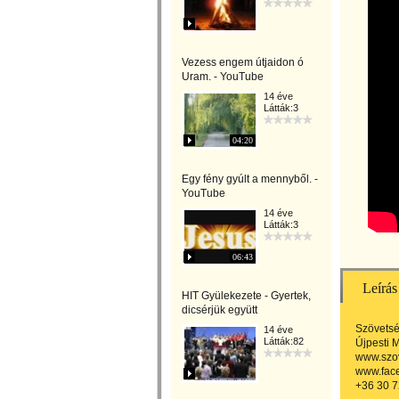
Vezess engem útjaidon ó
Uram. - YouTube
14 éve
Látták:3
04:20
Egy fény gyúlt a mennyből. -
YouTube
14 éve
Látták:3
06:43
Leírás
HIT Gyülekezete - Gyertek,
dicsérjük együtt
Szövetsé
14 éve
Látták:82
Újpesti 
www.szo
www.fac
+36 30 