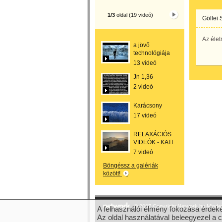
1/3
oldal (19 videó)
Göllei 
Az élet
a jövő
technológiája
13 videó
Jn 1,36
2 videó
Karácsony
17 videó
RELAXÁCIÓS
VIDEÓK - KATI
7 videó
Böngéssz a galériák
között!
© 2007 Copyright Network.hu Minden 
A felhasználói élmény fokozása érdeké
Az oldal használatával beleegyezel a 