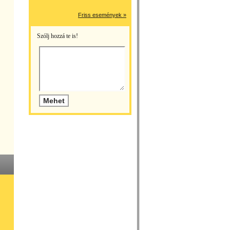
Friss események »
Szólj hozzá te is!