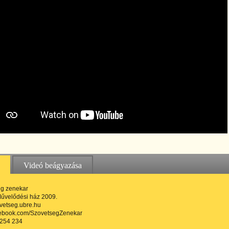
Videó beágyazása
g zenekar
Művelődési ház 2009.
vetseg.ubre.hu
ebook.com/SzovetsegZenekar
7254 234