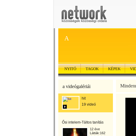
A
NYITÓ
TAGOK
KÉPEK
VI
Mindenn
a videógalériái
hit
19 videó
Ősi intelem-Táltos tanítás
12 éve
Látták:162