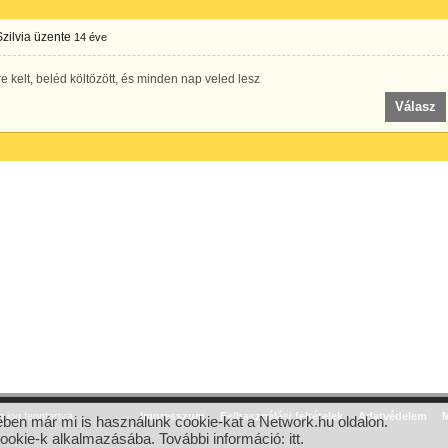
Szilvia
üzente
14 éve
re kelt, beléd költözött, és minden nap veled lesz
Válasz
jog fenntartva.
Impresszum
Felhasználási feltételek
Adatvédelem
M
ben már mi is használunk cookie-kat a Network.hu oldalon.
cookie-k alkalmazásába. További információ:
itt
.