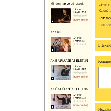
Mindennap veled leszek
Címkék:
14 éve
Kategóri
Látták:532
Feltöltöt
hanichmihalyattila
Látta 53
Az eskű
14 éve
Látták:83
Értékeld
AKIÉ A FIÚ AZÉ AZ ÉLET 3/1
Kommen
14 éve
Látták:497
hanichmihalyattila
AKIÉ A FIÚ AZÉ AZ ÉLET 3/2
14 éve
Látták:531
hanichmihalyattila
Hozzász