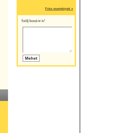
Friss események »
Szólj hozzá te is!