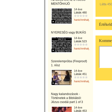
MENTŐHAJÓ
Látta 45
14 éve
Látták:480
hanichmihalyattila
Értékeld
NYERESÉG vagy BUKÁS
14 éve
Kommen
Látták:523
hanichmihalyattila
Szerelempróba (Fireproof)
1. rész
14 éve
Látták:451
hanichmihalyattila
Nagy kalandozások -
Történetek a Bibliából:
Jézus csodái part 1 of 3
14 éve
Látták:453