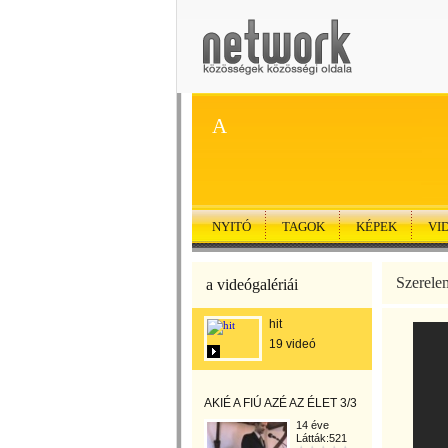
A
NYITÓ
TAGOK
KÉPEK
VI
Szerelem
a videógalériái
hit
19 videó
AKIÉ A FIÚ AZÉ AZ ÉLET 3/3
14 éve
Látták:521