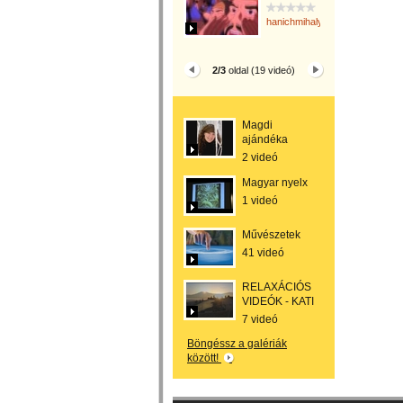
hanichmihalyattila
2/3
oldal (19 videó)
Magdi
ajándéka
2 videó
Magyar nyelx
1 videó
Művészetek
41 videó
RELAXÁCIÓS
VIDEÓK - KATI
7 videó
Böngéssz a galériák
között!