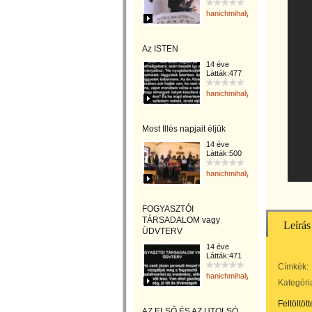
hanichmihalyattila
Az ISTEN
14 éve
Látták:477
hanichmihalyattila
Most Illés napjait éljük
14 éve
Látták:500
hanichmihalyattila
FOGYASZTÓI
TÁRSADALOM vagy
Leírás
ÜDVTERV
14 éve
Látták:471
Címkék:
hanichmihalyattila
Kategóri
Feltöltöt
AZ ELSŐ ÉS AZ UTOLSÓ