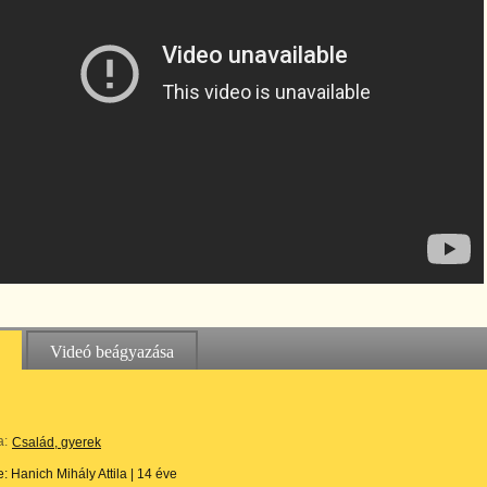
Videó beágyazása
a:
Család, gyerek
te:
Hanich Mihály Attila
|
14 éve