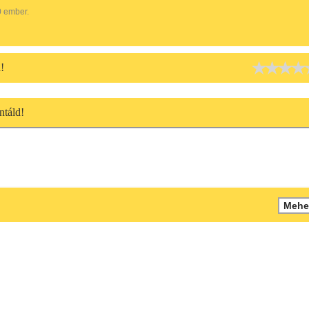
0 ember.
!
táld!