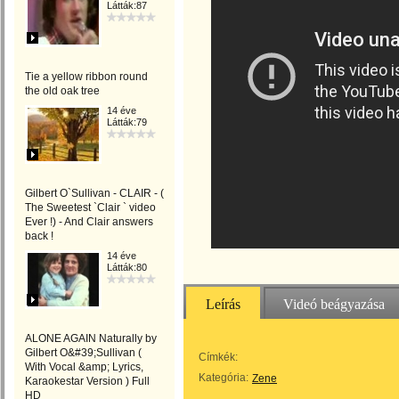
Látták:87
Tie a yellow ribbon round
the old oak tree
14 éve
Látták:79
Gilbert O`Sullivan - CLAIR - (
The Sweetest `Clair ` video
Ever !) - And Clair answers
back !
14 éve
Látták:80
Leírás
Videó beágyazása
ALONE AGAIN Naturally by
Gilbert O&#39;Sullivan (
Címkék:
With Vocal &amp; Lyrics,
Kategória:
Zene
Karaokestar Version ) Full
HD