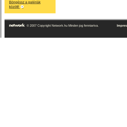
Böngéssz a galériák
között!
© 2007 Copyright Network.hu Minden jog fenntartva.
Impre