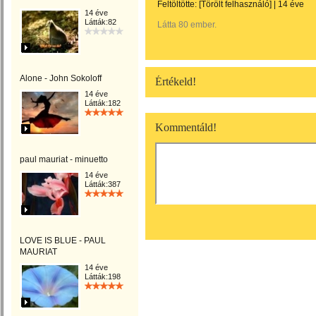
Feltöltötte:
[Törölt felhasználó]
|
14 éve
14 éve
Látták:82
Látta 80 ember.
Alone - John Sokoloff
Értékeld!
14 éve
Látták:182
Kommentáld!
paul mauriat - minuetto
14 éve
Látták:387
LOVE IS BLUE - PAUL
MAURIAT
14 éve
Látták:198