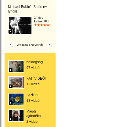
Michael Buble' - Smile (with
lyrics)
14 éve
Látták:188
2/3
oldal (20 videó)
boldogság
97 videó
KATI VIDEÓI
12 videó
Lazítani
18 videó
Magdi
ajándéka
2 videó