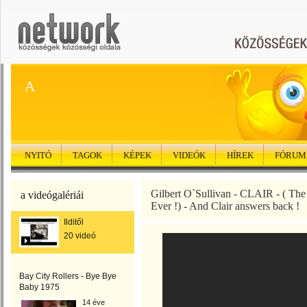
A
NYITÓ
TAGOK
KÉPEK
VIDEÓK
HÍREK
FÓRUM
Gilbert O`Sullivan - CLAIR - ( The 
a videógalériái
Ever !) - And Clair answers back !
Ilditől
20 videó
Bay City Rollers - Bye Bye
Baby 1975
14 éve