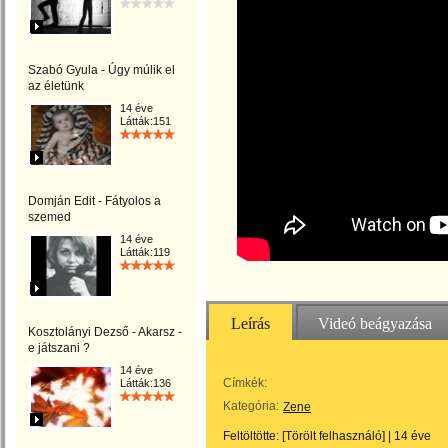
Szabó Gyula - Úgy múlik el
az életünk
14 éve
Látták:151
Domján Edit - Fátyolos a
szemed
14 éve
Látták:119
Leírás
Videó beágyazása
Kosztolányi Dezső - Akarsz -
e játszani ?
14 éve
Címkék:
Látták:136
Kategória:
Zene
Feltöltötte:
[Törölt felhasználó]
|
14 éve