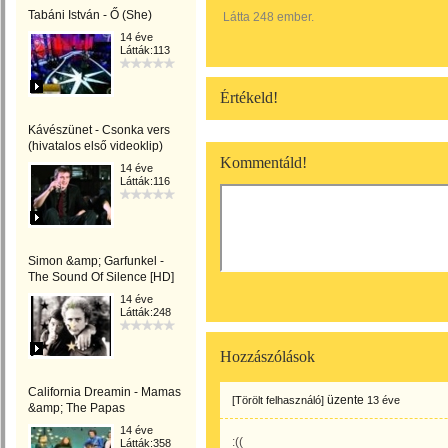
Tabáni István - Ő (She)
Látta 248 ember.
14 éve
Látták:113
Értékeld!
Kávészünet - Csonka vers
(hivatalos első videoklip)
Kommentáld!
14 éve
Látták:116
Simon &amp; Garfunkel -
The Sound Of Silence [HD]
14 éve
Látták:248
Hozzászólások
California Dreamin - Mamas
üzente
[Törölt felhasználó]
13 éve
&amp; The Papas
14 éve
:((
Látták:358