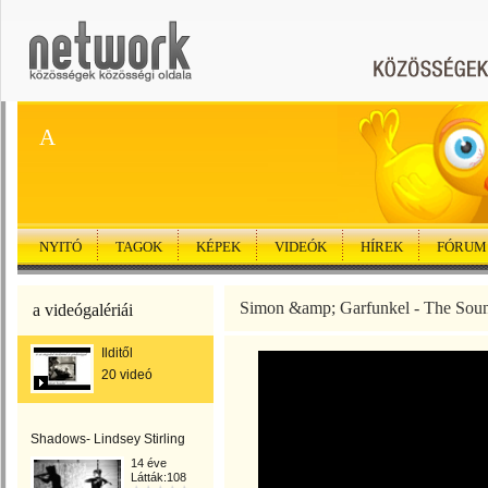
A
NYITÓ
TAGOK
KÉPEK
VIDEÓK
HÍREK
FÓRUM
Simon &amp; Garfunkel - The Soun
a videógalériái
Ilditől
20 videó
Shadows- Lindsey Stirling
14 éve
Látták:108