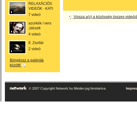
RELAXÁCIÓS
VIDEÓK - KATI
7 videó
Vissza a(z) a közösség összes videój
azurkék / vers
,idézett
4 videó
8. Zsoltár
2 videó
Böngéssz a galériák
között!
© 2007 Copyright Network.hu Minden jog fenntartva.
Impre