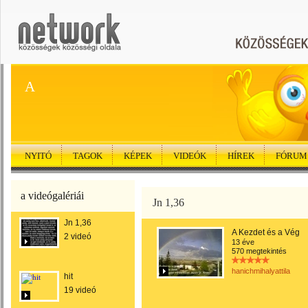
A
NYITÓ
TAGOK
KÉPEK
VIDEÓK
HÍREK
FÓRUM
a videógalériái
Jn 1,36
Jn 1,36
A Kezdet és a Vég
2 videó
13 éve
570 megtekintés
hanichmihalyattila
hit
19 videó