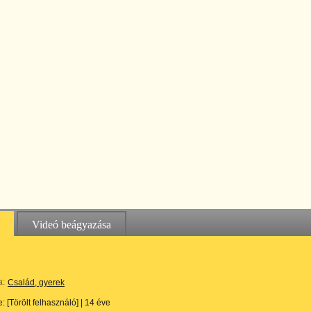
Videó beágyazása
a:
Család, gyerek
te:
[Törölt felhasználó]
|
14 éve