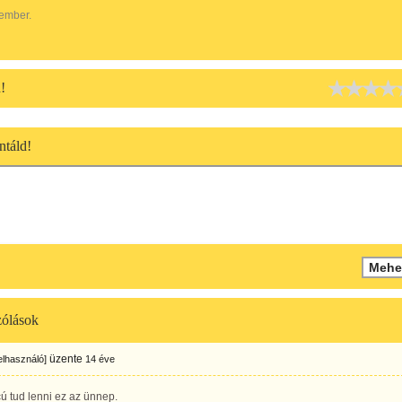
 ember.
!
táld!
ólások
üzente
felhasználó]
14 éve
ú tud lenni ez az ünnep.