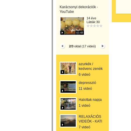
Karácsonyi dekorációk -
YouTube
14 éve
Látták:30
03:49
2/3
oldal (17 videó)
azurkék /
kedvenc zenék
6 videó
depresszió
11 videó
Halottak napja
1 videó
RELAXÁCIÓS
VIDEÓK - KATI
7 videó