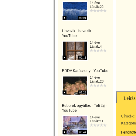
14 éve
Látták:22
03:01
Havazik_ havazik... -
YouTube
14 éve
Látták:4
02:11
EDDA Karácsony - YouTube
14 éve
Látták:28
05:26
Leírás
Buborék együttes - Téli táj -
YouTube
Címkék:
14 éve
Látták:11
Kategóri
Feltöltöt
03:44