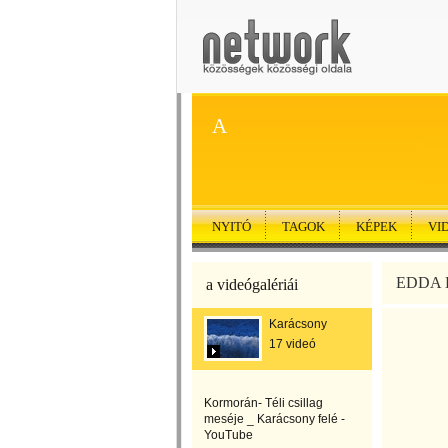
A
NYITÓ
TAGOK
KÉPEK
VI
EDDA K
a videógalériái
Karácsony
17 videó
Kormorán- Téli csillag
meséje _ Karácsony felé -
YouTube