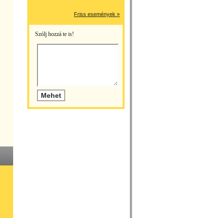
Friss események »
Szólj hozzá te is!