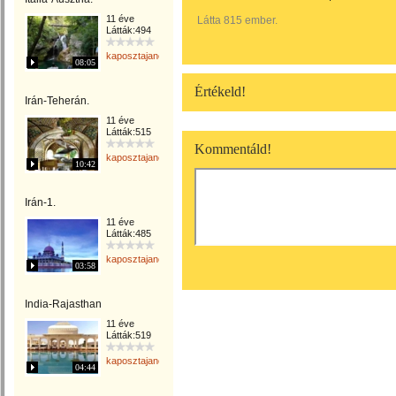
11 éve
Látta 815 ember.
Látták:494
kaposztajanos
08:05
Értékeld!
Irán-Teherán.
11 éve
Látták:515
Kommentáld!
kaposztajanos
10:42
Irán-1.
11 éve
Látták:485
kaposztajanos
03:58
India-Rajasthan
11 éve
Látták:519
kaposztajanos
04:44