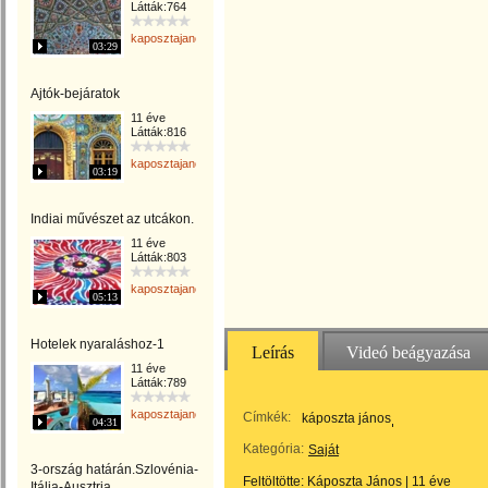
Látták:764
kaposztajanos
03:29
Ajtók-bejáratok
11 éve
Látták:816
kaposztajanos
03:19
Indiai művészet az utcákon.
11 éve
Látták:803
kaposztajanos
05:13
Hotelek nyaraláshoz-1
Leírás
Videó beágyazása
11 éve
Látták:789
kaposztajanos
Címkék:
káposzta jános
04:31
Kategória:
Saját
3-ország határán.Szlovénia-
Feltöltötte:
Káposzta János
|
11 éve
Itália-Ausztria.