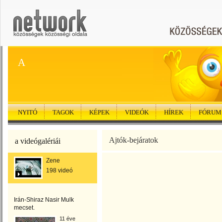
A
NYITÓ
TAGOK
KÉPEK
VIDEÓK
HÍREK
FÓRUM
Ajtók-bejáratok
a videógalériái
Zene
198 videó
Irán-Shiraz Nasir Mulk
mecset.
11 éve