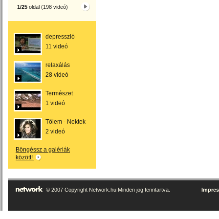
1/25
oldal (198 videó)
depresszió
11 videó
relaxálás
28 videó
Természet
1 videó
Tőlem - Nektek
2 videó
Böngéssz a galériák
között!
© 2007 Copyright Network.hu Minden jog fenntartva.
Impre