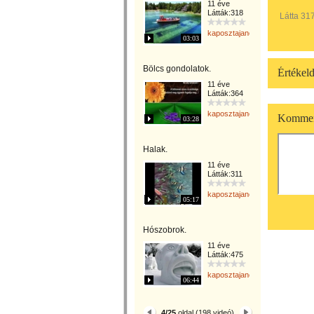
11 éve
Látták:318
Látta 31
kaposztajanos
03:03
Bölcs gondolatok.
Értékeld
11 éve
Látták:364
kaposztajanos
Kommen
03:28
Halak.
11 éve
Látták:311
kaposztajanos
05:17
Hószobrok.
11 éve
Látták:475
kaposztajanos
06:44
4/25
oldal (198 videó)