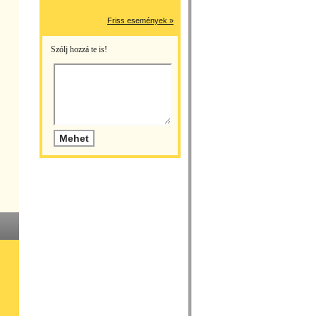
Friss események »
Szólj hozzá te is!