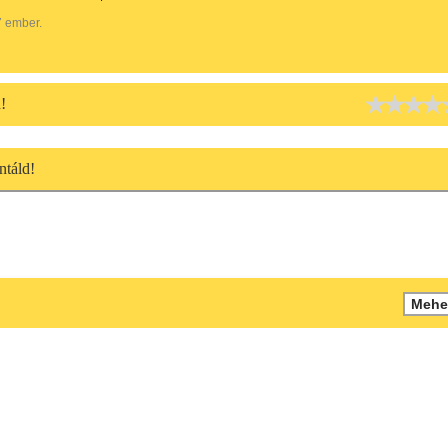
7 ember.
!
táld!