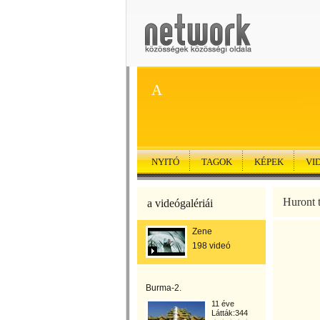
A
NYITÓ
TAGOK
KÉPEK
VI
Huront 
a videógalériái
Zene
198 videó
Burma-2.
11 éve
Látták:344