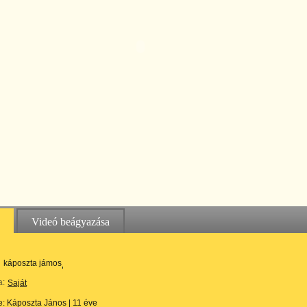
Videó beágyazása
káposzta jámos
a:
Saját
te:
Káposzta János
|
11 éve