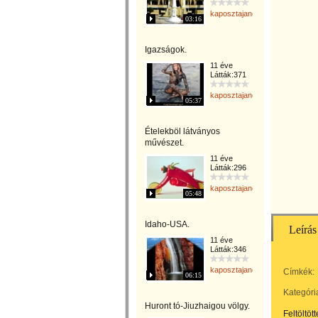
kaposztajanos
03:16
Igazságok.
11 éve
Látták:371
kaposztajanos
05:37
Ételekböl látványos
művészet.
11 éve
Látták:296
kaposztajanos
05:48
Idaho-USA.
Leírás
11 éve
Látták:346
kaposztajanos
Címkék:
06:15
Kategóri
Huront tó-Jiuzhaigou völgy.
Feltöltöt