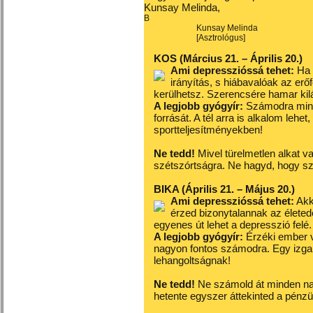
Kunsay Melinda,
B
Kunsay Melinda
[Asztrológus]
KOS (Március 21. – Április 20.)
Ami depresszióssá tehet:
Ha 
irányítás, s hiábavalóak az er
kerülhetsz. Szerencsére hamar kil
A legjobb gyógyír:
Számodra mindig
forrását. A tél arra is alkalom leh
sportteljesítményekben!
Ne tedd!
Mivel türelmetlen alkat v
szétszórtságra. Ne hagyd, hogy sz
BIKA (Április 21. – Május 20.)
Ami depresszióssá tehet:
Akk
érzed bizonytalannak az életed
egyenes út lehet a depresszió felé.
A legjobb gyógyír:
Érzéki ember va
nagyon fontos számodra. Egy izga
lehangoltságnak!
Ne tedd!
Ne számold át minden nap
hetente egyszer áttekinted a pénzü