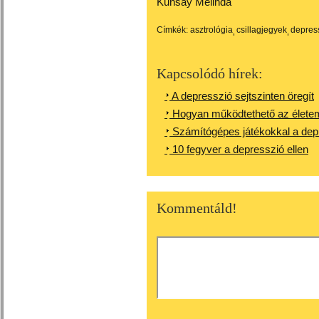
Kunsay Melinda
Címkék:
asztrológia
csillagjegyek
depres
Kapcsolódó hírek:
A depresszió sejtszinten öregít
Hogyan működtethető az életem
Számítógépes játékokkal a depr
10 fegyver a depresszió ellen
Kommentáld!