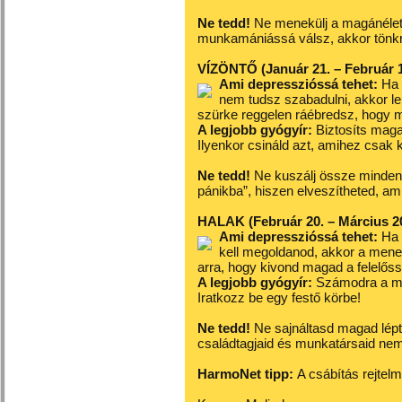
Ne tedd!
Ne menekülj a magánélet
munkamániássá válsz, akkor tönk
VÍZÖNTŐ (Január 21. – Február 1
Ami depresszióssá tehet:
Ha r
nem tudsz szabadulni, akkor le
szürke reggelen ráébredsz, hogy 
A legjobb gyógyír:
Biztosíts maga
Ilyenkor csináld azt, amihez csak
Ne tedd!
Ne kuszálj össze mindent
pánikba”, hiszen elveszítheted, ami
HALAK (Február 20. – Március 20
Ami depresszióssá tehet:
Ha t
kell megoldanod, akkor a menek
arra, hogy kivond magad a felelőss
A legjobb gyógyír:
Számodra a mű
Iratkozz be egy festő körbe!
Ne tedd!
Ne sajnáltasd magad lépt
családtagjaid és munkatársaid n
HarmoNet tipp:
A csábítás rejtel