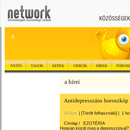
A
NYITÓ
TAGOK
KÉPEK
VIDEÓK
HÍREK
FÓRUM
a hírei
Antidepresszáns horoszkóp
14 éve
|
[Törölt felhasználó]
|
1 h
Címlap
/
EZOTÉRIA
Hogyan küzdj meg a depresszióval? -