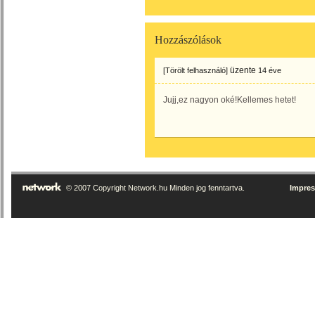
Hozzászólások
üzente
[Törölt felhasználó]
14 éve
Jujj,ez nagyon oké!Kellemes hetet!
© 2007 Copyright Network.hu Minden jog fenntartva.
Impre