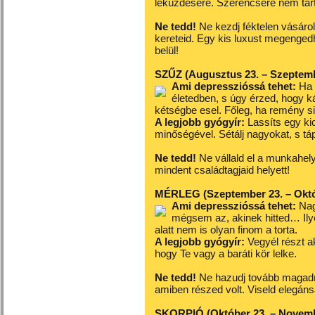
leküzdésére. Szerencsére nem tart
Ne tedd!
Ne kezdj féktelen vásáro
kereteid. Egy kis luxust megenge
belül!
SZŰZ (Augusztus 23. – Szeptemb
Ami depresszióssá tehet:
Ha t
életedben, s úgy érzed, hogy k
kétségbe esel. Főleg, ha remény si
A legjobb gyógyír:
Lassíts egy kic
minőségével. Sétálj nagyokat, s t
Ne tedd!
Ne vállald el a munkahel
mindent családtagjaid helyett!
MÉRLEG (Szeptember 23. – Októ
Ami depresszióssá tehet:
Nag
mégsem az, akinek hitted… Ily
alatt nem is olyan finom a torta.
A legjobb gyógyír:
Vegyél részt ak
hogy Te vagy a baráti kör lelke.
Ne tedd!
Ne hazudj tovább magadna
amiben részed volt. Viseld elegáns
SKORPIÓ (Október 23. – Novemb