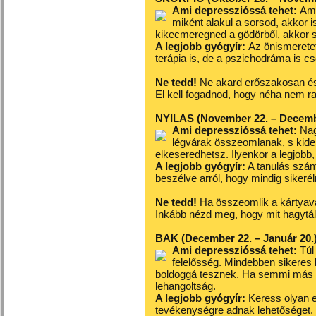
Ami depresszióssá tehet:
Ami
miként alakul a sorsod, akkor 
kikecmeregned a gödörből, akkor 
A legjobb gyógyír:
Az önismeretet
terápia is, de a pszichodráma is cs
Ne tedd!
Ne akard erőszakosan és 
El kell fogadnod, hogy néha nem ra
NYILAS (November 22. – Decemb
Ami depresszióssá tehet:
Nag
légvárak összeomlanak, s kider
elkeseredhetsz. Ilyenkor a legjobb
A legjobb gyógyír:
A tanulás szám
beszélve arról, hogy mindig sikeré
Ne tedd!
Ha összeomlik a kártyavár
Inkább nézd meg, hogy mit hagytál
BAK (December 22. – Január 20.
Ami depresszióssá tehet:
Túl
felelősség. Mindebben sikeres l
boldoggá tesznek. Ha semmi más n
lehangoltság.
A legjobb gyógyír:
Keress olyan e
tevékenységre adnak lehetőséget.