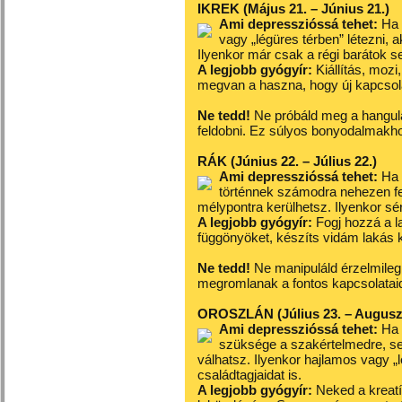
IKREK (Május 21. – Június 21.)
Ami depresszióssá tehet:
Ha 
vagy „légüres térben” létezni, 
Ilyenkor már csak a régi barátok s
A legjobb gyógyír:
Kiállítás, moz
megvan a haszna, hogy új kapcsola
Ne tedd!
Ne próbáld meg a hangula
feldobni. Ez súlyos bonyodalmakh
RÁK (Június 22. – Július 22.)
Ami depresszióssá tehet:
Ha 
történnek számodra nehezen fe
mélypontra kerülhetsz. Ilyenkor sé
A legjobb gyógyír:
Fogj hozzá a l
függönyöket, készíts vidám lakás k
Ne tedd!
Ne manipuláld érzelmileg 
megromlanak a fontos kapcsolatai
OROSZLÁN (Július 23. – Auguszt
Ami depresszióssá tehet:
Ha 
szüksége a szakértelmedre, s
válhatsz. Ilyenkor hajlamos vagy „
családtagjaidat is.
A legjobb gyógyír:
Neked a kreatí