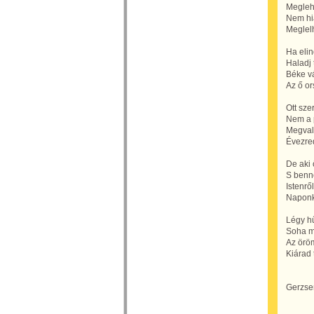
Meglehe
Nem hiá
Meglelh
Ha elin
Haladj 
Béke v
Az ő o
Ott sze
Nem a 
Megval
Évezre
De aki 
S benne 
Istenrő
Naponké
Légy h
Soha me
Az örö
Kiárad 
Gerzse