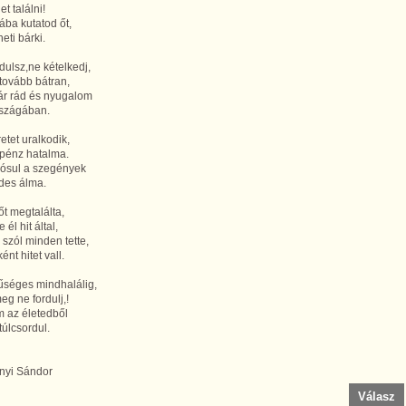
t találni!
ba kutatod őt,
eti bárki.
dulsz,ne kételkedj,
tovább bátran,
ár rád és nyugalom
rszágában.
retet uralkodik,
pénz hatalma.
ósul a szegények
des álma.
őt megtalálta,
él hit által,
l szól minden tette,
nt hitet vall.
űséges mindhalálig,
g ne fordulj,!
m az életedből
túlcsordul.
nyi Sándor
Válasz