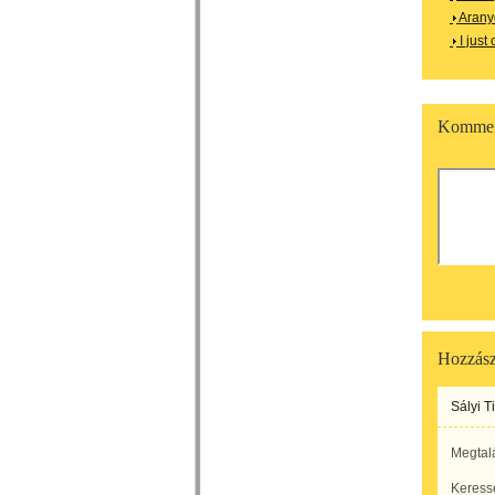
Aranyo
I just
Kommen
Hozzász
Sályi T
Megtal
Keressé