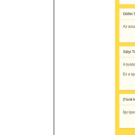
Göllei 
Az ass
Sályi T
A boldo
Ez a ig
[Törölt 
Így iga