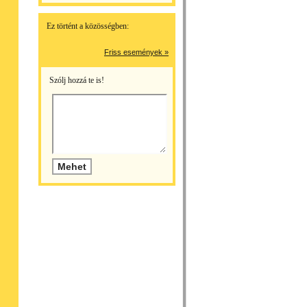
Ez történt a közösségben:
Friss események »
Szólj hozzá te is!