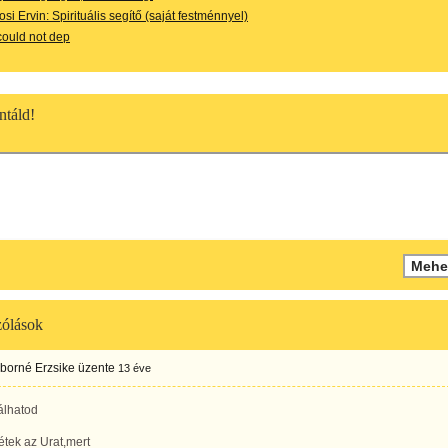
si Ervin: Spirituális segítő (saját festménnyel)
 could not dep
táld!
ólások
iborné Erzsike
üzente
13 éve
álhatod
tek az Urat,mert