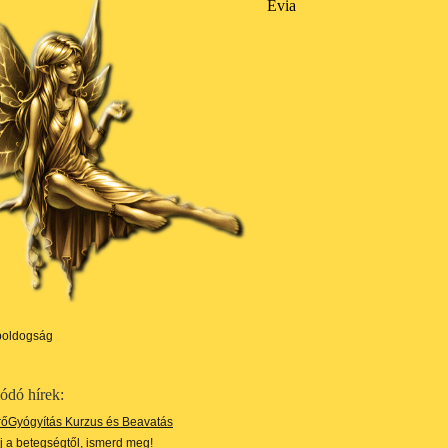
Evia
boldogság
ódó hírek:
rőGyógyítás Kurzus és Beavatás
j a betegségtől, ismerd meg!