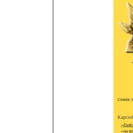
Címkék:
Kapcsol
ÉletE
Ne fél