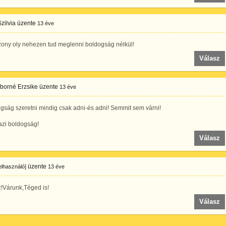
Szilvia
üzente
13 éve
zony oly nehezen tud meglenni boldogság nélkül!
Válasz
iborné Erzsike
üzente
13 éve
gság szeretni mindig csak adni-és adni! Semmit sem várni!
azi boldogság!
Válasz
üzente
felhasználó]
13 éve
z!Várunk,Téged is!
Válasz