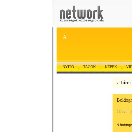
A
NYITÓ
TAGOK
KÉPEK
VI
a hírei
Boldogn
13 éve
|
A boldogs