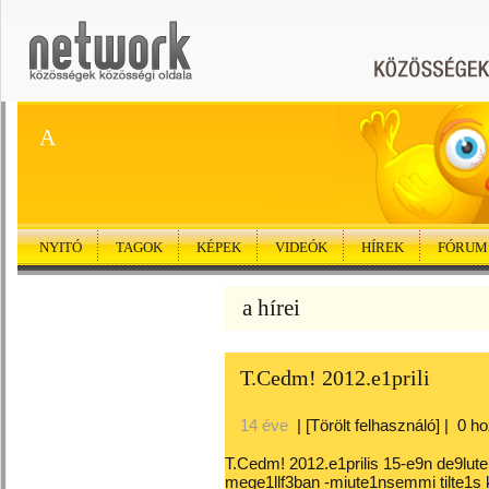
A
NYITÓ
TAGOK
KÉPEK
VIDEÓK
HÍREK
FÓRUM
a hírei
T.Cedm! 2012.e1prili
14 éve
|
[Törölt felhasználó]
|
0 h
T.Cedm! 2012.e1prilis 15-e9n de9lut
mege1llf3ban -miute1nsemmi tilte1s k