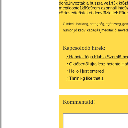
dohe1nyoztak a buszra ve1rf3k kf6z
megtldoote1k!Ke9rem azonnali inte9
e9rtesedte9sfcket dcdvf6zlettel: Fű
Címkék:
barlang
betegség
egészség
go
humor
jó kedv
kacagás
meditáció
nevet
Kapcsolódó hírek:
Hahota Jóga Klub a Szemlő-he
Októbertől újra lesz hetente Ha
Hello I just entered
Thninikg like that s
Kommentáld!