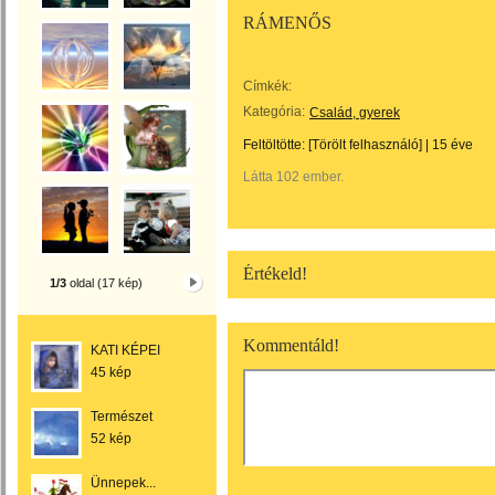
RÁMENŐS
Címkék:
Kategória:
Család, gyerek
Feltöltötte:
[Törölt felhasználó]
|
15 éve
Látta 102 ember.
Értékeld!
1/3
oldal (17 kép)
Kommentáld!
KATI KÉPEI
45 kép
Természet
52 kép
Ünnepek...