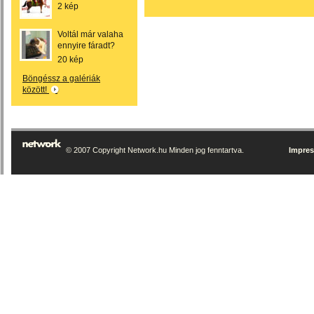
2 kép
Voltál már valaha
ennyire fáradt?
20 kép
Böngéssz a galériák
között!
© 2007 Copyright Network.hu Minden jog fenntartva.
Impre