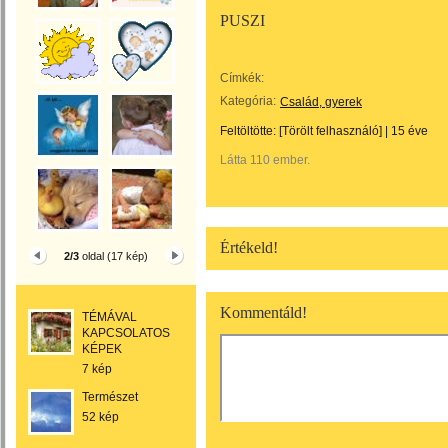
PUSZI
Címkék:
Kategória:
Család, gyerek
Feltöltötte:
[Törölt felhasználó]
|
15 éve
Látta 110 ember.
Értékeld!
2/3
oldal (17 kép)
Kommentáld!
TÉMÁVAL
KAPCSOLATOS
KÉPEK
7 kép
Természet
52 kép