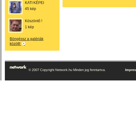
KATI KÉPEI
45 kép
Köszöntő !
1 kép
Böngéssz a galériák
között!
© 2007 Copyright Network.hu Minden jog fenntartva.
Impre