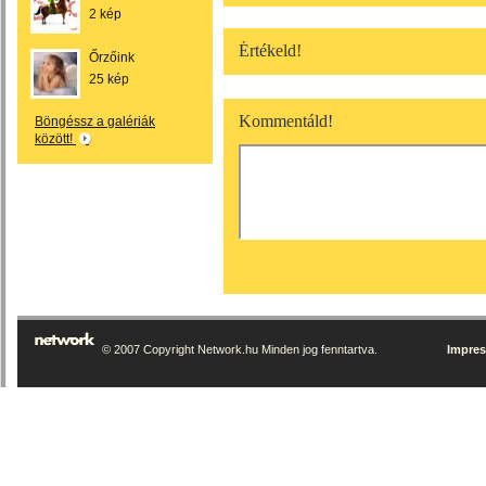
2 kép
Értékeld!
Őrzőink
25 kép
Kommentáld!
Böngéssz a galériák
között!
© 2007 Copyright Network.hu Minden jog fenntartva.
Impre