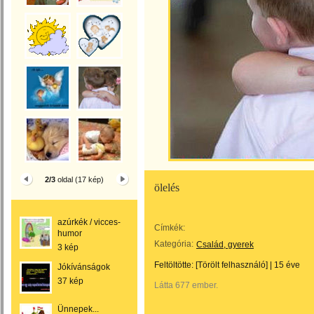
2/3
oldal (17 kép)
ölelés
azúrkék / vicces-
Címkék:
humor
Kategória:
Család, gyerek
3 kép
Feltöltötte:
[Törölt felhasználó]
|
15 éve
Jókívánságok
37 kép
Látta 677 ember.
Ünnepek...