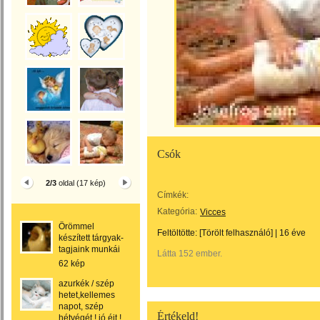
Csók
2/3
oldal (17 kép)
Címkék:
Kategória:
Vicces
Örömmel
Feltöltötte:
[Törölt felhasználó]
|
16 éve
készített tárgyak-
tagjaink munkái
Látta 152 ember.
62 kép
azurkék / szép
hetet,kellemes
napot, szép
Értékeld!
hétvégét ! jó éjt !