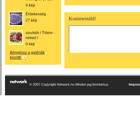
9 kép
Érdekesség
Kommentáld!
27 kép
azurkék / Tölem -
neked !
9 kép
Böngéssz a galériák
között!
© 2007 Copyright Network.hu Minden jog fenntartva.
Impre