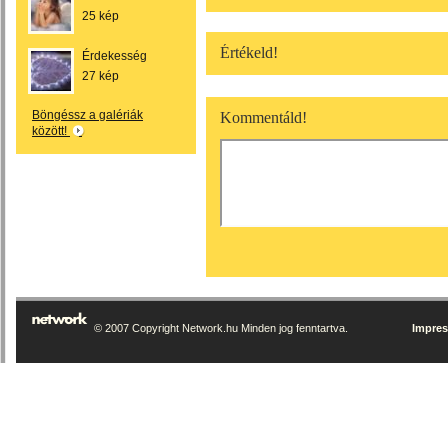
25 kép
Értékeld!
Érdekesség
27 kép
Böngéssz a galériák
Kommentáld!
között!
© 2007 Copyright Network.hu Minden jog fenntartva.
Impre