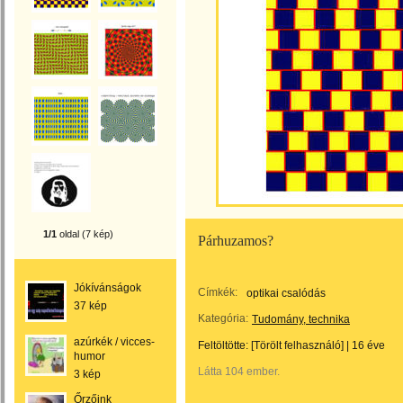
1/1
oldal (7 kép)
Párhuzamos?
Jókívánságok
Címkék:
optikai csalódás
37 kép
Kategória:
Tudomány, technika
azúrkék / vicces-
Feltöltötte:
[Törölt felhasználó]
|
16 éve
humor
Látta 104 ember.
3 kép
Őrzőink