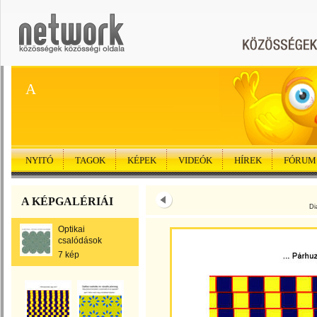
A
NYITÓ
TAGOK
KÉPEK
VIDEÓK
HÍREK
FÓRUM
A KÉPGALÉRIÁI
Di
Optikai
csalódások
7 kép