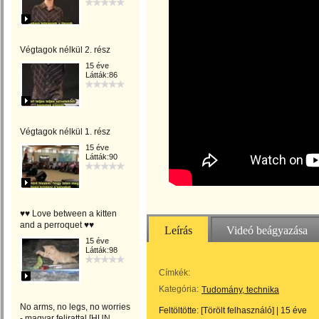
Végtagok nélkül 2. rész
15 éve
Látták:86
Végtagok nélkül 1. rész
15 éve
Látták:90
♥♥ Love between a kitten
and a perroquet ♥♥
Leírás
Videó beágyazása
15 éve
Látták:98
Címkék:
Kategória:
Tudomány, technika
No arms, no legs, no worries
Feltöltötte:
[Törölt felhasználó]
|
15 éve
- magyar felirattal [HUN