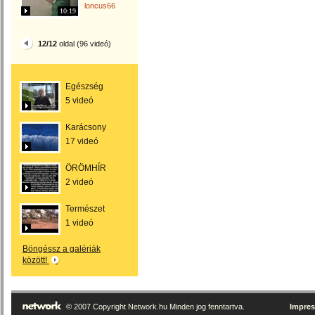
loncus66
10:19
12/12
oldal (96 videó)
Egészség
5 videó
Karácsony
17 videó
ÖRÖMHÍR
2 videó
Természet
1 videó
Böngéssz a galériák
között!
© 2007 Copyright Network.hu Minden jog fenntartva.
Impre