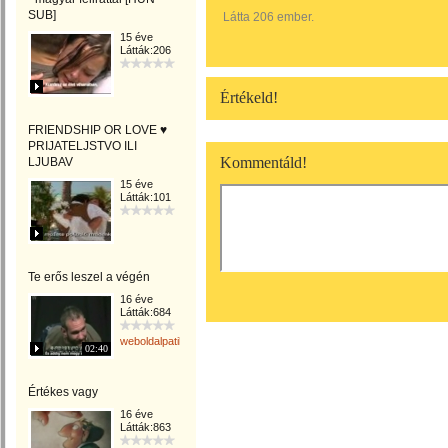
SUB]
Látta 206 ember.
15 éve
Látták:206
Értékeld!
FRIENDSHIP OR LOVE ♥
PRIJATELJSTVO ILI
Kommentáld!
LJUBAV
15 éve
Látták:101
Te erős leszel a végén
16 éve
Látták:684
weboldalpatika
02:40
Értékes vagy
16 éve
Látták:863