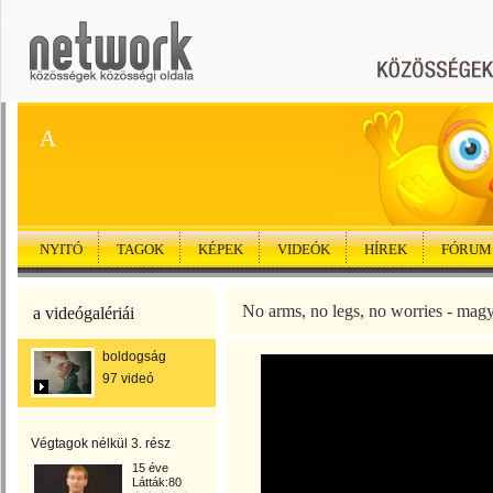
A
NYITÓ
TAGOK
KÉPEK
VIDEÓK
HÍREK
FÓRUM
No arms, no legs, no worries - mag
a videógalériái
boldogság
97 videó
Végtagok nélkül 3. rész
15 éve
Látták:80