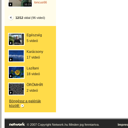
loncus66
10:19
12/12
oldal (96 videó)
Egészség
5 videó
Karácsony
17 videó
Lazítani
18 videó
ÖRÖMHÍR
2 videó
Böngéssz a galériák
között!
© 2007 Copyright Network.hu Minden jog fenntartva.
Impre