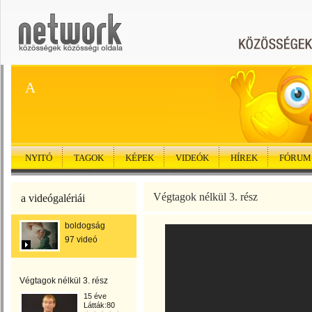
A
NYITÓ
TAGOK
KÉPEK
VIDEÓK
HÍREK
FÓRUM
Végtagok nélkül 3. rész
a videógalériái
boldogság
97 videó
Végtagok nélkül 3. rész
15 éve
Látták:80