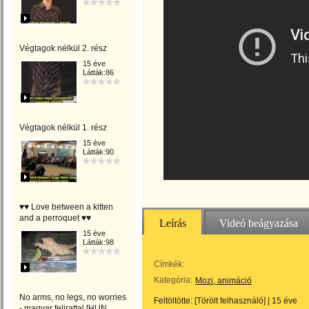
Végtagok nélkül 2. rész
15 éve
Látták:86
Végtagok nélkül 1. rész
15 éve
Látták:90
♥♥ Love between a kitten
and a perroquet ♥♥
Leírás
Videó beágyazása
15 éve
Látták:98
Címkék:
Kategória:
Mozi, animáció
No arms, no legs, no worries
Feltöltötte:
[Törölt felhasználó]
|
15 éve
- magyar felirattal [HUN