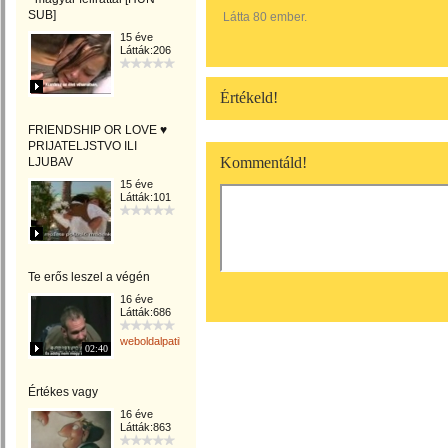
SUB]
Látta 80 ember.
15 éve
Látták:206
Értékeld!
FRIENDSHIP OR LOVE ♥
PRIJATELJSTVO ILI
Kommentáld!
LJUBAV
15 éve
Látták:101
Te erős leszel a végén
16 éve
Látták:686
weboldalpatika
02:40
Értékes vagy
16 éve
Látták:863