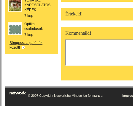
TÉMÁVAL
KAPCSOLATOS
KÉPEK
Értékeld!
7 kép
Optikai
csalódások
Kommentáld!
7 kép
Böngéssz a galériák
között!
© 2007 Copyright Network.hu Minden jog fenntartva.
Impre