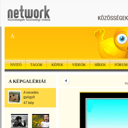
A
NYITÓ
TAGOK
KÉPEK
VIDEÓK
HÍREK
FÓRUM
A KÉPGALÉRIÁI
Di
A nevetés
gyógyít
47 kép