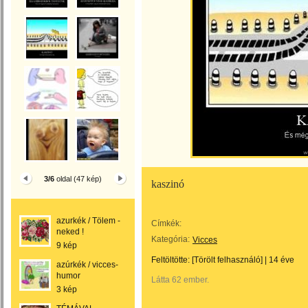
3/6
oldal (47 kép)
kaszinó
azurkék / Tölem -
Címkék:
neked !
Kategória:
Vicces
9 kép
Feltöltötte:
[Törölt felhasználó]
|
14 éve
azúrkék / vicces-
humor
Látta 62 ember.
3 kép