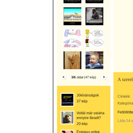
3/6
oldal (47 kép)
A szere
Jókívánságok
Címkék:
37 kép
Kategória
Feltöltött
Voltál már valaha
ennyire fáradt?
Látta 54 
20 kép
Érdekes grifek