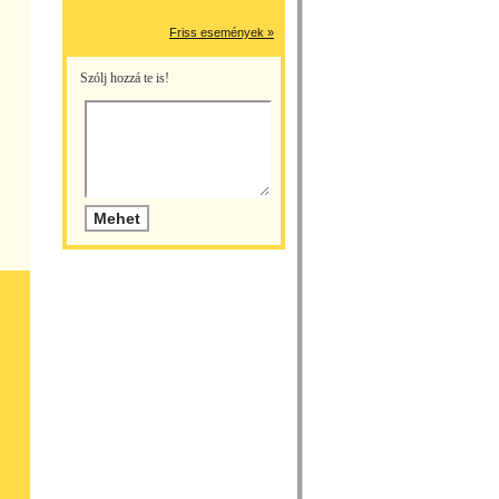
Friss események »
Szólj hozzá te is!