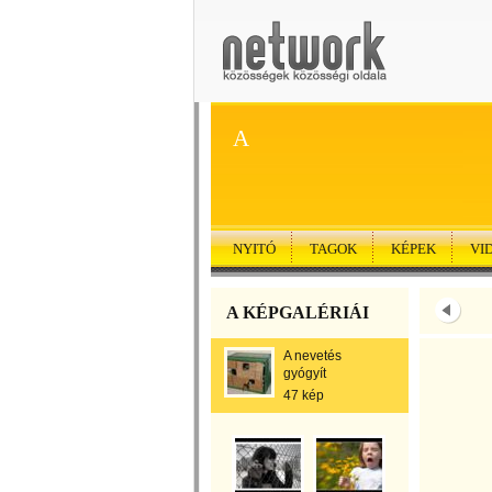
A
NYITÓ
TAGOK
KÉPEK
VI
A KÉPGALÉRIÁI
A nevetés
gyógyít
47 kép