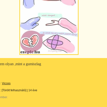
lem olyan ,mint a gumiszlag
:
Vicces
e:
[Törölt felhasználó]
|
14 éve
ember.