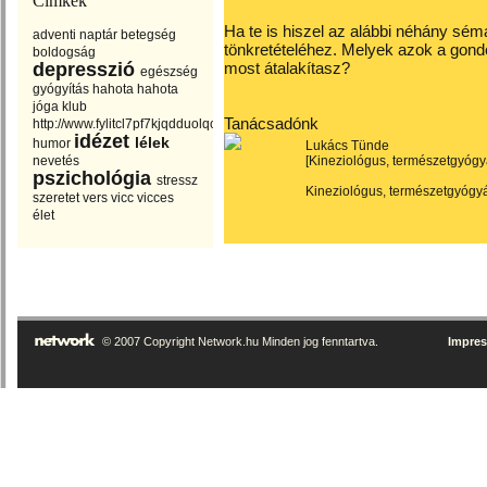
Címkék
Ha te is hiszel az alábbi néhány sém
adventi naptár
betegség
tönkretételéhez. Melyek azok a gon
boldogság
depresszió
most átalakítasz?
egészség
gyógyítás
hahota
hahota
jóga klub
Tanácsadónk
http://www.fylitcl7pf7kjqdduolqouaxtxbj5ing.com
idézet
lélek
humor
Lukács Tünde
nevetés
[Kineziológus, természetgyógy
pszichológia
stressz
Kineziológus, természetgyógyá
szeretet
vers
vicc
vicces
élet
© 2007 Copyright Network.hu Minden jog fenntartva.
Impre