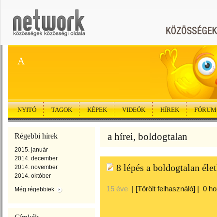
A
NYITÓ
TAGOK
KÉPEK
VIDEÓK
HÍREK
FÓRUM
a hírei, boldogtalan
Régebbi hírek
2015. január
2014. december
8 lépés a boldogtalan éle
2014. november
2014. október
15 éve
|
[Törölt felhasználó]
|
0 h
Még régebbiek